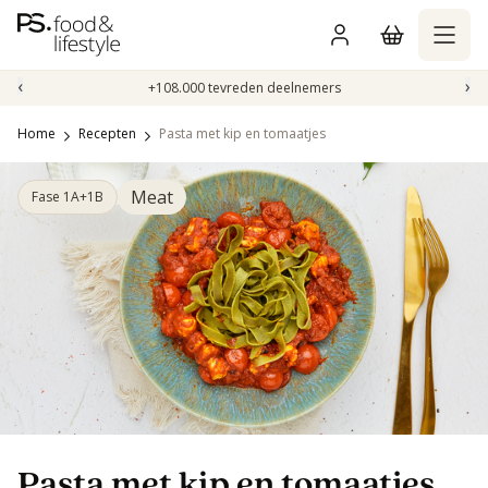
Naar
inhoud
gaan
‹
›
+108.000 tevreden deelnemers
Home
Recepten
Pasta met kip en tomaatjes
Meat
Fase 1A+1B
Pasta met kip en tomaatjes