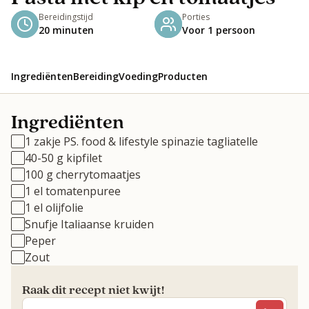
Bereidingstijd
Porties
20 minuten
Voor 1 persoon
Ingrediënten
Bereiding
Voeding
Producten
Ingrediënten
1 zakje PS. food & lifestyle spinazie tagliatelle
40-50 g kipfilet
100 g cherrytomaatjes
1 el tomatenpuree
1 el olijfolie
Snufje Italiaanse kruiden
Peper
Zout
Raak dit recept niet kwijt!