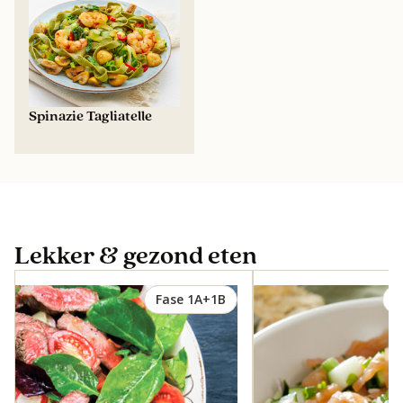
Spinazie Tagliatelle
Lekker & gezond eten
Fase 1A+1B
F