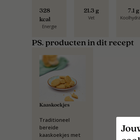
328
21.3 g
7.1 g
Vet
Koolhydr
kcal
Energie
PS. producten in dit recept
Kaaskoekjes
Traditioneel
Jou
bereide
kaaskoekjes met