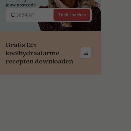
Jouw postcode
Zoek coaches
Gratis 12x
koolhydraatarme
recepten downloaden