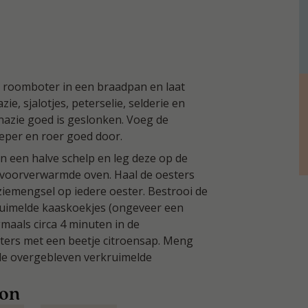
 roomboter in een braadpan en laat
e, sjalotjes, peterselie, selderie en
inazie goed is geslonken. Voeg de
eper en roer goed door.
n een halve schelp en leg deze op de
e voorverwarmde oven. Haal de oesters
ziemengsel op iedere oester. Bestrooi de
ruimelde kaaskoekjes (ongeveer een
gmaals circa 4 minuten in de
ers met een beetje citroensap. Meng
de overgebleven verkruimelde
oon