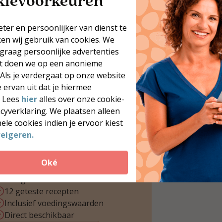
kievoorkeuren
eter en persoonlijker van dienst te
ken wij gebruik van cookies. We
 graag persoonlijke advertenties
at doen we op een anonieme
 Als je verdergaat op onze website
 ervan uit dat je hiermee
12x koolhydraatarme
. Lees
hier
alles over onze cookie-
acyverklaring. We plaatsen alleen
recepten
ele cookies indien je ervoor kiest
il je meer heerlijke,
eigeren.
oolhydraatarme recepten?
ownload onze gratis brochure
Oké
et 12 inspirerende recepten voor
lke dag van de week.
12 geteste recepten
Inclusief voedingswaarden
Direct beschikbaar