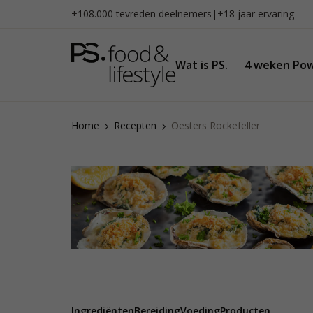
Naar
+108.000 tevreden deelnemers
|
+18 jaar ervaring
inhoud
gaan
Wat is PS.
4 weken Pow
Home
Recepten
Oesters Rockefeller
Ingrediënten
Bereiding
Voeding
Producten