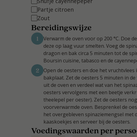
Snufje cayennepeper
Partje citroen
Zout
Bereidingswijze
1
Verwarm de oven voor op 200 °C. Doe de
deze op laag vuur smelten. Voeg de spinazi
dragon en bak circa 5 minuten tot de sp
Boursin cuisine, tabasco en de cayennep
2
Open de oesters en doe het vruchtvlees i
bakplaat. Zet de oesters 5 minuten in d
uit de oven en verdeel wat van het spina
oesters vervolgens met een beetje verk
theelepel per oester). Zet de oesters no
voorverwarmde oven. Besprenkel de oest
het overgebleven spinaziemengsel met 
kaaskoekjes en serveer bij de oesters.
Voedingswaarden per pers