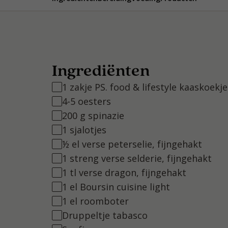
Ingrediënten
1 zakje PS. food & lifestyle kaaskoekj
4-5 oesters
200 g spinazie
1 sjalotjes
½ el verse peterselie, fijngehakt
1 streng verse selderie, fijngehakt
1 tl verse dragon, fijngehakt
1 el Boursin cuisine light
1 el roomboter
Druppeltje tabasco