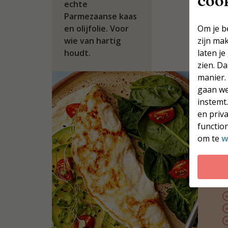
coo
echte
Parmezaanse kaas
en olijfolie. Voor
Om je b
wie van hartig
zijn ma
houdt.
laten je
zien. D
manier.
gaan we
instemt
en priv
function
W
om te
w
k
D
m
e