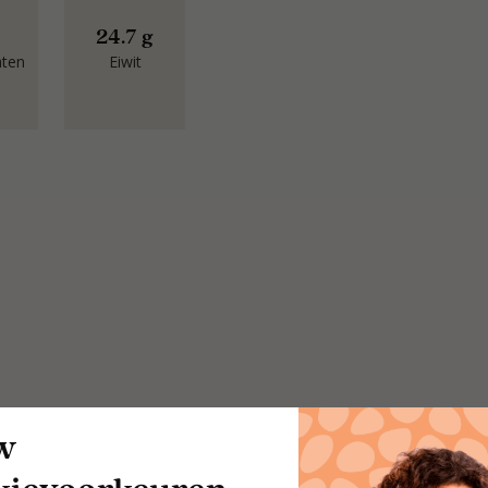
24.7 g
aten
Eiwit
w