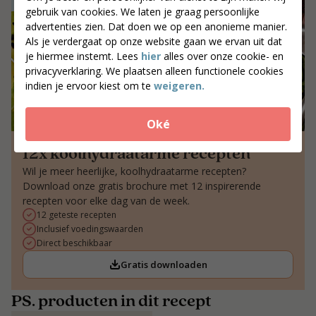
gebruik van cookies. We laten je graag persoonlijke
advertenties zien. Dat doen we op een anonieme manier.
Als je verdergaat op onze website gaan we ervan uit dat
je hiermee instemt. Lees
hier
alles over onze cookie- en
privacyverklaring. We plaatsen alleen functionele cookies
indien je ervoor kiest om te
weigeren.
Oké
12x koolhydraatarme recepten
Wil je meer heerlijke, koolhydraatarme recepten?
Download onze gratis brochure met 12 inspirerende
recepten voor elke dag van de week.
12 geteste recepten
Inclusief voedingswaarden
Direct beschikbaar
Gratis downloaden
PS. producten in dit recept