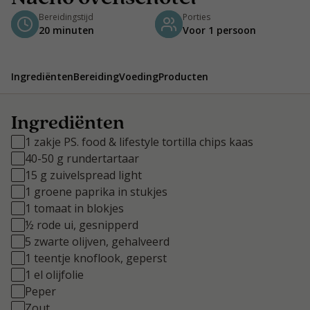
Bereidingstijd
Porties
20 minuten
Voor 1 persoon
Ingrediënten
Bereiding
Voeding
Producten
Ingrediënten
1 zakje PS. food & lifestyle tortilla chips kaas
40-50 g rundertartaar
15 g zuivelspread light
1 groene paprika in stukjes
1 tomaat in blokjes
½ rode ui, gesnipperd
5 zwarte olijven, gehalveerd
1 teentje knoflook, geperst
1 el olijfolie
Peper
Zout