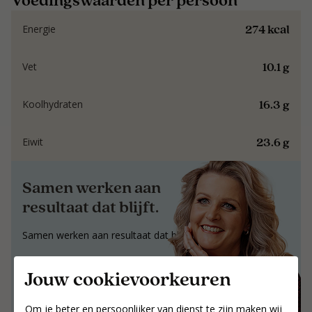
274 kcal
Energie
10.1 g
Vet
16.3 g
Koolhydraten
23.6 g
Eiwit
Samen werken aan
resultaat dat blijft.
Samen werken aan resultaat dat blijft.
Jouw postcode
Jouw cookievoorkeuren
Zoek coaches
Om je beter en persoonlijker van dienst te zijn maken wij