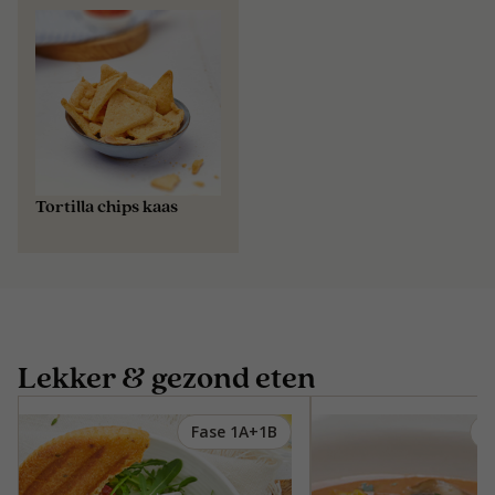
Tortilla chips kaas
Lekker & gezond eten
Fase 1A+1B
F