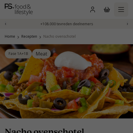
Naar
inhoud
gaan
‹
›
+108.000 tevreden deelnemers
Home
Recepten
Nacho ovenschotel
Meat
Fase 1A+1B
Nacho ovenschotel