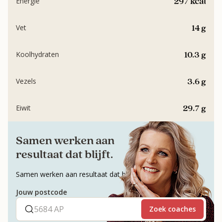
297 kcal
Energie
14 g
Vet
10.3 g
Koolhydraten
3.6 g
Vezels
29.7 g
Eiwit
Samen werken aan
resultaat dat blijft.
Samen werken aan resultaat dat blijft.
Jouw postcode
Zoek coaches