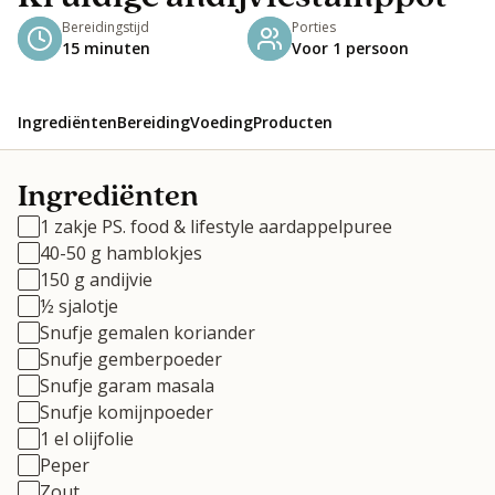
Bereidingstijd
Porties
15 minuten
Voor 1 persoon
Ingrediënten
Bereiding
Voeding
Producten
Ingrediënten
1 zakje PS. food & lifestyle aardappelpuree
40-50 g hamblokjes
150 g andijvie
½ sjalotje
Snufje gemalen koriander
Snufje gemberpoeder
Snufje garam masala
Snufje komijnpoeder
1 el olijfolie
Peper
Zout