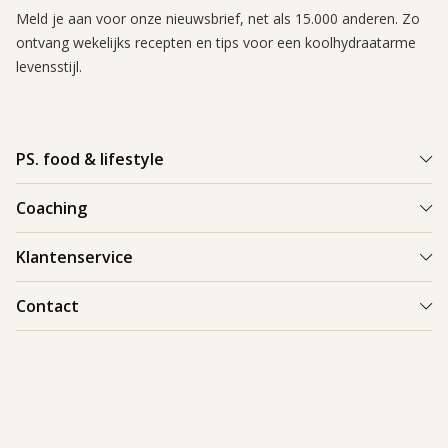
Meld je aan voor onze nieuwsbrief, net als 15.000 anderen. Zo
ontvang wekelijks recepten en tips voor een koolhydraatarme
levensstijl.
PS. food & lifestyle
Wat is PS. food & lifestyle
Coaching
Power Plan
Vind een Coach
Klantenservice
Re-boost pakket
Succesverhalen
Koolhydraatarme recepten
Bestellen en bezorgen
Contact
Blog & Tips
Producten
Retouren
Starten als coach
Contact
PS. food & lifestyle app
Veilig betalen
088 066 40 00
Vacatures
Garantie
info@psfoodandlifestyle.com
Over ons
Klachten