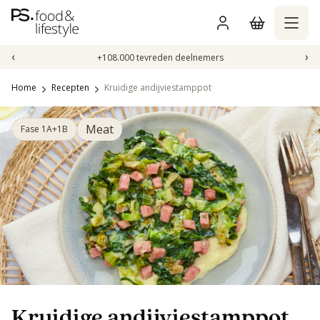
Naar
inhoud
gaan
‹
›
+108.000 tevreden deelnemers
Home
Recepten
Kruidige andijviestamppot
Meat
Fase 1A+1B
Kruidige andijviestamppot