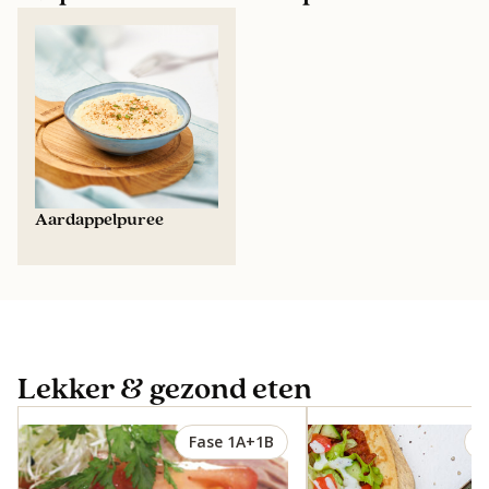
Aardappelpuree
Lekker & gezond eten
Fase 1A+1B
F