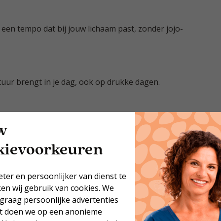
 een tempo dat bij jouw lichaam past, zonder jojo-
ctuur brengt in je dag, ook op drukke dagen.
ekijken we samen voor een volledig beeld.
w
kievoorkeuren
 beschikbaar voor vragen en houden we contact voor
eter en persoonlijker van dienst te
ken wij gebruik van cookies. We
 graag persoonlijke advertenties
at doen we op een anonieme