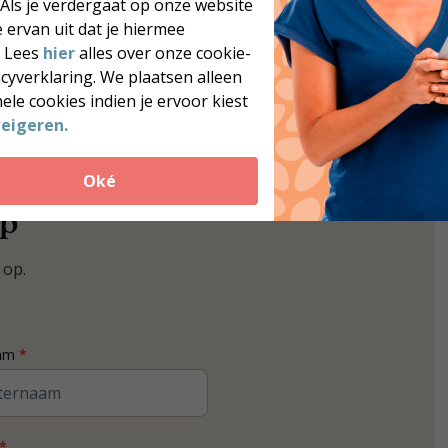
 Als je verdergaat op onze website
 ervan uit dat je hiermee
. Lees
hier
alles over onze cookie-
acyverklaring. We plaatsen alleen
ele cookies indien je ervoor kiest
eigeren.
Oké
op
 op.
aam
*
*