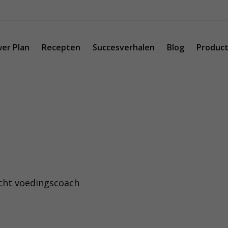
er Plan
Recepten
Succesverhalen
Blog
Produc
cht voedingscoach