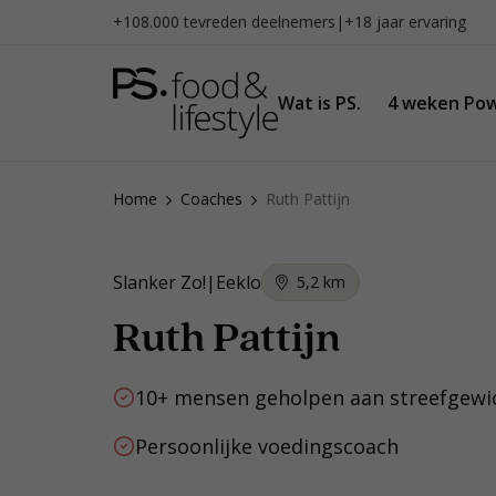
Naar
+108.000 tevreden deelnemers
|
+18 jaar ervaring
inhoud
gaan
Wat is PS.
4 weken Pow
Home
Coaches
Ruth Pattijn
Slanker Zo!
|
Eeklo
5,2
km
Ruth Pattijn
10+ mensen geholpen aan streefgewi
Persoonlijke voedingscoach