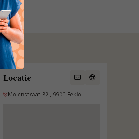
Locatie
Molenstraat 82 , 9900 Eeklo