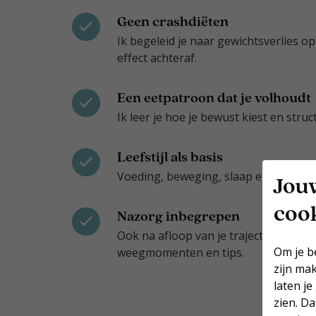
Geen crashdiëten
Ik begeleid je naar gewichtsverlies op
effect achteraf.
Een eetpatroon dat je volhoudt
Ik leer je hoe je bewust kiest en stru
Leefstijl als basis
Voeding, beweging, slaap en stress b
Jou
coo
Nazorg inbegrepen
Ook na afloop van je traject blijf ik
Om je b
weegmomenten en tips.
zijn ma
laten je
zien. D