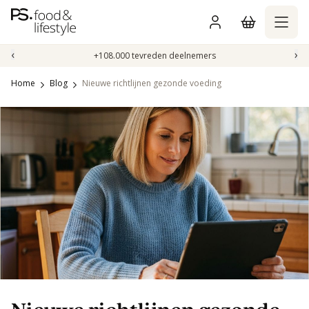
Naar
inhoud
gaan
‹
›
+108.000 tevreden deelnemers
Home
Blog
Nieuwe richtlijnen gezonde voeding