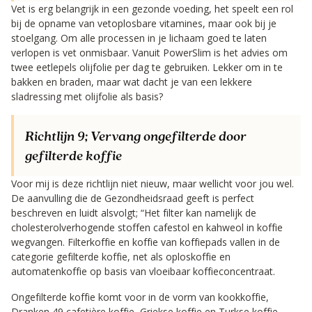
Vet is erg belangrijk in een gezonde voeding, het speelt een rol
bij de opname van vetoplosbare vitamines, maar ook bij je
stoelgang. Om alle processen in je lichaam goed te laten
verlopen is vet onmisbaar. Vanuit PowerSlim is het advies om
twee eetlepels olijfolie per dag te gebruiken. Lekker om in te
bakken en braden, maar wat dacht je van een lekkere
sladressing met olijfolie als basis?
Richtlijn 9;
Vervang ongefilterde door
gefilterde koffie
Voor mij is deze richtlijn niet nieuw, maar wellicht voor jou wel.
De aanvulling die de Gezondheidsraad geeft is perfect
beschreven en luidt alsvolgt; “Het filter kan namelijk de
cholesterolverhogende stoffen cafestol en kahweol in koffie
wegvangen. Filterkoffie en koffie van koffiepads vallen in de
categorie gefilterde koffie, net als oploskoffie en
automatenkoffie op basis van vloeibaar koffieconcentraat.
Ongefilterde koffie komt voor in de vorm van kookkoffie,
Dranken 49 cafetière koffie, Griekse koffie en Turkse koffie.