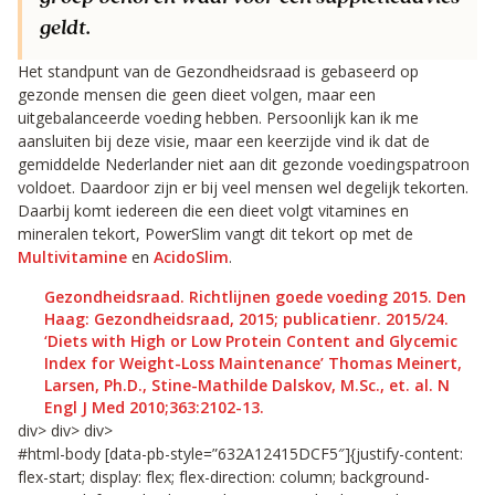
geldt.
Het standpunt van de Gezondheidsraad is gebaseerd op
gezonde mensen die geen dieet volgen, maar een
uitgebalanceerde voeding hebben. Persoonlijk kan ik me
aansluiten bij deze visie, maar een keerzijde vind ik dat de
gemiddelde Nederlander niet aan dit gezonde voedingspatroon
voldoet. Daardoor zijn er bij veel mensen wel degelijk tekorten.
Daarbij komt iedereen die een dieet volgt vitamines en
mineralen tekort, PowerSlim vangt dit tekort op met de
Multivitamine
en
AcidoSlim
.
Gezondheidsraad. Richtlijnen goede voeding 2015. Den
Haag: Gezondheidsraad, 2015; publicatienr. 2015/24.
‘Diets with High or Low Protein Content and Glycemic
Index for Weight-Loss Maintenance’ Thomas Meinert,
Larsen, Ph.D., Stine-Mathilde Dalskov, M.Sc., et. al. N
Engl J Med 2010;363:2102-13.
div> div> div>
#html-body [data-pb-style=”632A12415DCF5″]{justify-content:
flex-start; display: flex; flex-direction: column; background-