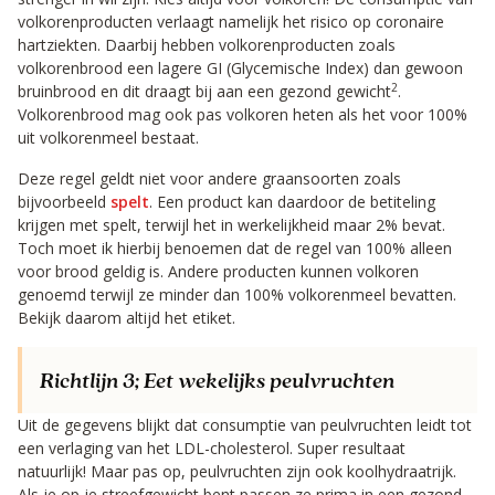
volkorenproducten verlaagt namelijk het risico op coronaire
hartziekten. Daarbij hebben volkorenproducten zoals
volkorenbrood een lagere GI (Glycemische Index) dan gewoon
2
bruinbrood en dit draagt bij aan een gezond gewicht
.
Volkorenbrood mag ook pas volkoren heten als het voor 100%
uit volkorenmeel bestaat.
Deze regel geldt niet voor andere graansoorten zoals
bijvoorbeeld
spelt
. Een product kan daardoor de betiteling
krijgen met spelt, terwijl het in werkelijkheid maar 2% bevat.
Toch moet ik hierbij benoemen dat de regel van 100% alleen
voor brood geldig is. Andere producten kunnen volkoren
genoemd terwijl ze minder dan 100% volkorenmeel bevatten.
Bekijk daarom altijd het etiket.
Richtlijn 3;
Eet wekelijks peulvruchten
Uit de gegevens blijkt dat consumptie van peulvruchten leidt tot
een verlaging van het LDL-cholesterol. Super resultaat
natuurlijk! Maar pas op, peulvruchten zijn ook koolhydraatrijk.
Als je op je streefgewicht bent passen ze prima in een gezond