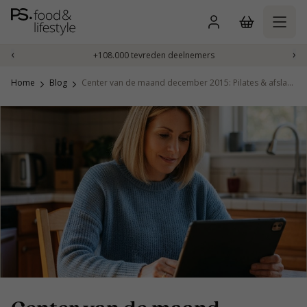
Naar
inhoud
gaan
‹
›
+108.000 tevreden deelnemers
Home
Blog
Center van de maand december 2015: Pilates & afslankstudio Genk