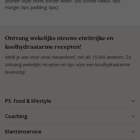
{border-style: none; border-width: 1px; border-radius: 0px;
margin: 0px; padding: 0px;}
Ontvang wekelijks nieuwe eiwitrijke en
koolhydraatarme recepten!
Meld je aan voor onze nieuwsbrief, net als 15.000 anderen. Zo
ontvang wekelijks recepten en tips voor een koolhydraatarme
levensstijl.
PS. food & lifestyle
Wat is PS. food & lifestyle
Coaching
Power Plan
Vind een Coach
Klantenservice
Re-boost pakket
Succesverhalen