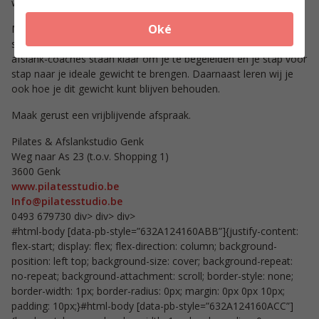
werk te belonen. Erg leuk vinden ze dit!”
Oké
Met PowerSlim wordt afslanken makkelijk, zonder honger of
slecht humeur. Wil jij ook wat kilo’s kwijt? Onze goed opgeleide
afslank-coaches staan klaar om je te begeleiden en je stap voor
stap naar je ideale gewicht te brengen. Daarnaast leren wij je
ook hoe je dit gewicht kunt blijven behouden.
Maak gerust een vrijblijvende afspraak.
Pilates & Afslankstudio Genk
Weg naar As 23 (t.o.v. Shopping 1)
3600 Genk
www.pilatesstudio.be
Info@pilatesstudio.be
0493 679730 div> div> div>
#html-body [data-pb-style=”632A124160ABB”]{justify-content:
flex-start; display: flex; flex-direction: column; background-
position: left top; background-size: cover; background-repeat:
no-repeat; background-attachment: scroll; border-style: none;
border-width: 1px; border-radius: 0px; margin: 0px 0px 10px;
padding: 10px;}#html-body [data-pb-style=”632A124160ACC”]