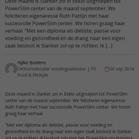
Deze maand is Slanker zo! in Eeklo uitgroepen tot
PowerSlim center van de maand september. We
feliciteren eigenaresse Ruth Pattijn met haar
succesvolle PowerSlim center. We horen graag haar
verhaal. “Met een diploma als diëtiste, passie voor
voeding en gezondheid én de drang naar een eigen
zaak besloot ik Slanker zo! op te richten. Ik […]
Hylke Boelens
Orthomoleculair voedingsadviseur | PS.
30 sep 2016
food & lifestyle
Deze maand is Slanker zo! in Eeklo uitgroepen tot PowerSlim
center van de maand september. We feliciteren eigenaresse
Ruth Pattijn met haar succesvolle PowerSlim center. We horen
graag haar verhaal.
“Met een diploma als diëtiste, passie voor voeding en
gezondheid én de drang naar een eigen zaak besloot ik Slanker
zo! op te richten. Ik besloot om met het PowerSlim programma