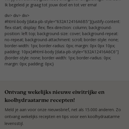
Ik begeleid je graag tot jouw doel en tot ver erna!
div> div> div>
#html-body [data-pb-style=”632A12416A6B5″]{justify-content:
flex-start; display: flex; flex-direction: column; background-
position: left top; background-size: cover; background-repeat:
no-repeat; background-attachment: scroll; border-style: none;
border-width: 1px; border-radius: 0px; margin: 0px 0px 10px;
padding: 10px;}#html-body [data-pb-style=”632A12416A6C6″]
{border-style: none; border-width: 1px; border-radius: 0px;
margin: 0px; padding: 0px;}
Ontvang wekelijks nieuwe eiwitrijke en
koolhydraatarme recepten!
Meld je aan voor onze nieuwsbrief, net als 15.000 anderen. Zo
ontvang wekelijks recepten en tips voor een koolhydraatarme
levensstijl.