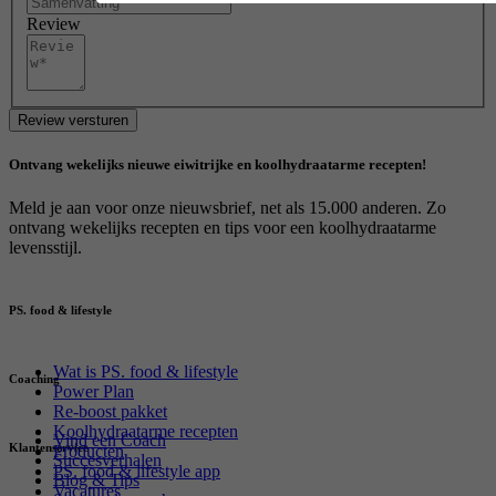
Review
Review versturen
Ontvang wekelijks nieuwe eiwitrijke en koolhydraatarme recepten!
Meld je aan voor onze nieuwsbrief, net als 15.000 anderen. Zo
ontvang wekelijks recepten en tips voor een koolhydraatarme
levensstijl.
PS. food & lifestyle
Wat is PS. food & lifestyle
Coaching
Power Plan
Re-boost pakket
Koolhydraatarme recepten
Vind een Coach
Klantenservice
Producten
Succesverhalen
PS. food & lifestyle app
Blog & Tips
Vacatures