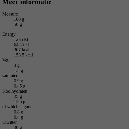
Meer informatie
Measure
100 g
50 g
Energy
1285 kJ
642.5 kJ
307 kcal
153.5 kcal
Vet
3 g
1.5 g
saturated
0.9 g
0.45 g
Koolhydraten
25 g
12.5 g
of which sugars
0.8 g
0.4 g
Eiwitten
30 g