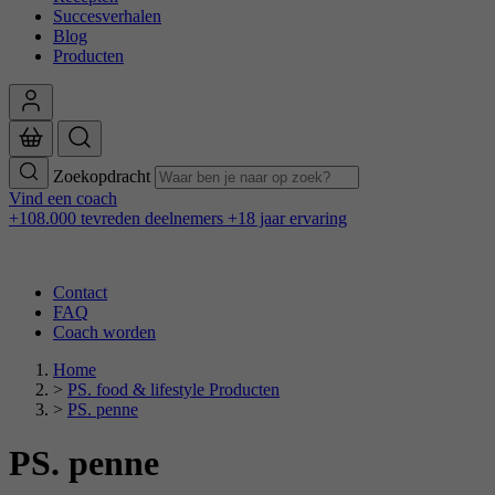
Succesverhalen
Blog
Producten
Zoekopdracht
Vind een coach
+108.000 tevreden deelnemers
+18 jaar ervaring
Contact
FAQ
Coach worden
Home
>
PS. food & lifestyle Producten
>
PS. penne
PS. penne