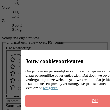
15 g
Vezels
30 g
15 g
Zout
0.55 g
0.28 g
Schrijf uw eigen review
U plaatst een review over:
PS. penne
Uw waardering:
Uw waardering:
Jouw cookievoorkeuren
Om je beter en persoonlijker van dienst te zijn maken 
graag persoonlijke advertenties zien. Dat doen we op 
verdergaat op onze website gaan we ervan uit dat je h
onze cookie- en privacyverklaring. We plaatsen alleen 
kiest om te
weigeren.
Bijnaam
Oké
Samenvatting