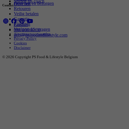
Starten als coach
Bestellen en bezorgen
Over ons
Contact
Retouren
Veilig betalen
Garantie
Klachten
Contact
Veelgestelde vragen
088 066 40 00
Algemene voorwaarden
info@psfoodandlifestyle.com
Privacy Policy
Cookies
Disclaimer
© 2026 Copyright PS Food & Lifestyle Belgium