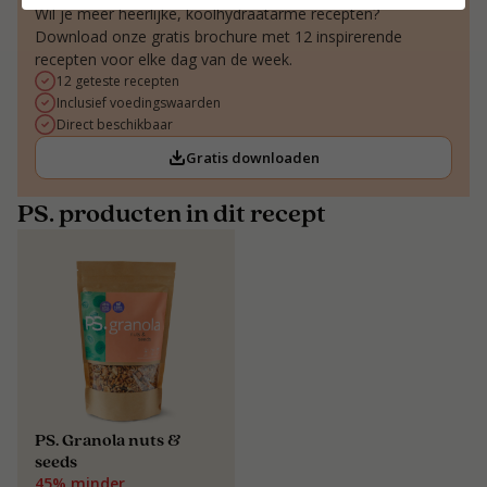
Wil je meer heerlijke, koolhydraatarme recepten?
Download onze gratis brochure met 12 inspirerende
recepten voor elke dag van de week.
12 geteste recepten
Inclusief voedingswaarden
Direct beschikbaar
Gratis downloaden
PS. producten in dit recept
PS. Granola nuts &
seeds
45% minder