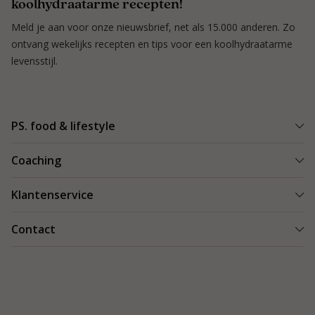
koolhydraatarme recepten!
Meld je aan voor onze nieuwsbrief, net als 15.000 anderen. Zo
ontvang wekelijks recepten en tips voor een koolhydraatarme
levensstijl.
PS. food & lifestyle
Wat is PS. food & lifestyle
Coaching
Power Plan
Vind een Coach
Klantenservice
Re-boost pakket
Succesverhalen
Koolhydraatarme recepten
Bestellen en bezorgen
Contact
Blog & Tips
Producten
Retouren
Starten als coach
Contact
PS. food & lifestyle app
Veilig betalen
088 066 40 00
Vacatures
Garantie
info@psfoodandlifestyle.com
Over ons
Klachten