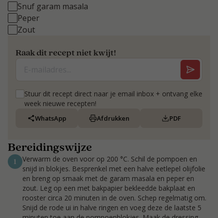
Snuf garam masala
Peper
Zout
Raak dit recept niet kwijt!
Stuur dit recept direct naar je email inbox + ontvang elke
week nieuwe recepten!
WhatsApp
Afdrukken
PDF
Bereidingswijze
Verwarm de oven voor op 200 °C. Schil de pompoen en
1
snijd in blokjes. Besprenkel met een halve eetlepel olijfolie
en breng op smaak met de garam masala en peper en
zout. Leg op een met bakpapier bekleedde bakplaat en
rooster circa 20 minuten in de oven. Schep regelmatig om.
Snijd de rode ui in halve ringen en voeg deze de laatste 5
minuten toe aan de pompoenblokjes. Maak de dressing