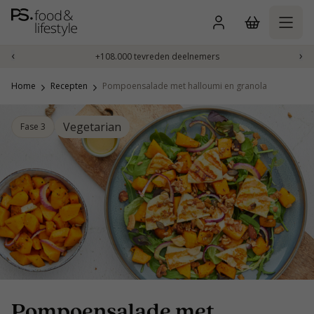
Naar
inhoud
gaan
‹
›
+108.000 tevreden deelnemers
Home
Recepten
Pompoensalade met halloumi en granola
Vegetarian
Fase 3
Pompoensalade met