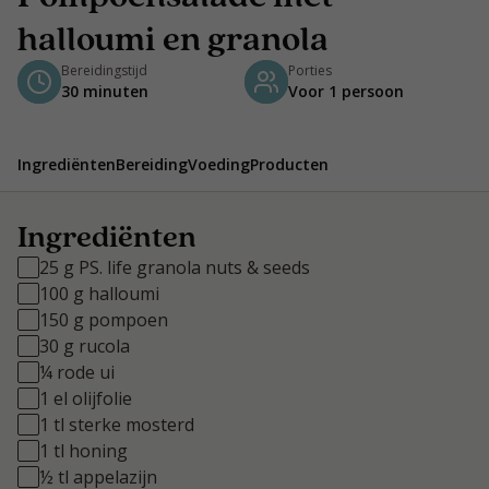
halloumi en granola
Bereidingstijd
Porties
30 minuten
Voor 1 persoon
Ingrediënten
Bereiding
Voeding
Producten
Ingrediënten
25 g PS. life granola nuts & seeds
100 g halloumi
150 g pompoen
30 g rucola
¼ rode ui
1 el olijfolie
1 tl sterke mosterd
1 tl honing
½ tl appelazijn