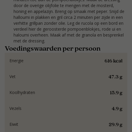
door de overige olijfolie te mengen met de mosterd,
honing en appelazijn. Breng op smaak met peper. Snijd de
halloumi in plakken en gril circa 2 minuten per zijde in een
verhitte grillpan zonder olie. Leg de rucola op een bord en
verdeel hier de geroosterde pompoenblokjes, rode ui en
haloumi overheen. Maak af met de granola en besprenkel
met de dressing.
Voedingswaarden per persoon
616 kcal
Energie
47.3 g
Vet
15.9 g
Koolhydraten
4.9 g
Vezels
29.9 g
Eiwit