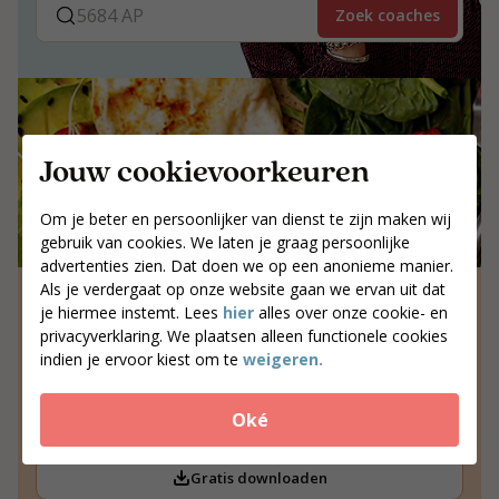
Zoek coaches
Jouw cookievoorkeuren
Om je beter en persoonlijker van dienst te zijn maken wij
gebruik van cookies. We laten je graag persoonlijke
advertenties zien. Dat doen we op een anonieme manier.
Als je verdergaat op onze website gaan we ervan uit dat
12x koolhydraatarme recepten
je hiermee instemt. Lees
hier
alles over onze cookie- en
Wil je meer heerlijke, koolhydraatarme recepten?
privacyverklaring. We plaatsen alleen functionele cookies
Download onze gratis brochure met 12 inspirerende
indien je ervoor kiest om te
weigeren.
recepten voor elke dag van de week.
12 geteste recepten
Oké
Inclusief voedingswaarden
Direct beschikbaar
Gratis downloaden