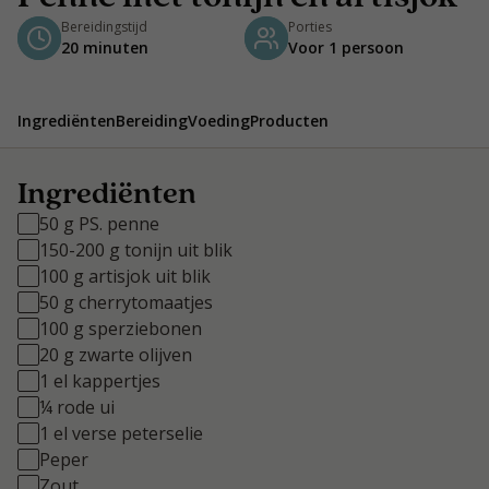
Bereidingstijd
Porties
20 minuten
Voor 1 persoon
Ingrediënten
Bereiding
Voeding
Producten
Ingrediënten
50 g PS. penne
150-200 g tonijn uit blik
100 g artisjok uit blik
50 g cherrytomaatjes
100 g sperziebonen
20 g zwarte olijven
1 el kappertjes
¼ rode ui
1 el verse peterselie
Peper
Zout