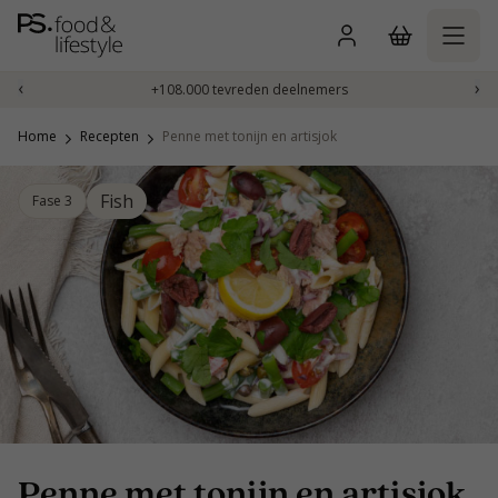
Naar
inhoud
gaan
‹
›
+108.000 tevreden deelnemers
Home
Recepten
Penne met tonijn en artisjok
Fish
Fase 3
Penne met tonijn en artisjok