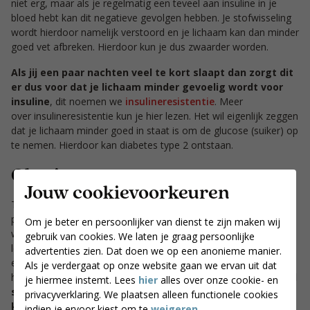
niet erg, maar als je regelmatig een teveel aan insuline in je
bloed hebt kan dit negatieve gevolgen hebben. Je stofwisseling
wordt hierdoor namelijk verstoord en je lichaam kan dan minder
goed vet afbreken. Hierdoor kun je dus zwaarder worden.
Als jij een paar nachten veel te kort slaapt dan zorgt dit
er dus voor dat je lichaam minder gevoelig wordt voor
insuline
, dit noemen we
insulineresistentie
. Meer
over insulineresistentie kun je hier lezen. Het wil eigenlijk zeggen
dat je lichaam minder goed in staat is om de glucose (suiker) op
te nemen. Hierdoor kan diabetes type 2 ontstaan.
Obesitas
Jouw cookievoorkeuren
Terwijl je slaapt vinden er in je lichaam allerlei ‘reparatie’
processen plaats. Tijdens een goede nachtrust wordt als het
Om je beter en persoonlijker van dienst te zijn maken wij
ware ons hele systeem gereset, zodat jij ’s ochtends weer
gebruik van cookies. We laten je graag persoonlijke
lekker fris opstaat. Voor deze processen is natuurlijk ook
advertenties zien. Dat doen we op een anonieme manier.
energie nodig en die energie komt tijdens het slapen vrij door
Als je verdergaat op onze website gaan we ervan uit dat
het verbranden van jouw eigen vet!
Als je ’s nachts niet goed
je hiermee instemt. Lees
hier
alles over onze cookie- en
slaapt zal je lichaam je vetten dan ook niet optimaal
privacyverklaring. We plaatsen alleen functionele cookies
kunnen verbranden
. Dit kan er op den duur voor zorgen dat
indien je ervoor kiest om te
weigeren.