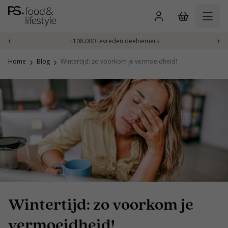
Naar
inhoud
gaan
‹
›
+108.000 tevreden deelnemers
Home
Blog
Wintertijd: zo voorkom je vermoeidheid!
Wintertijd: zo voorkom je
vermoeidheid!