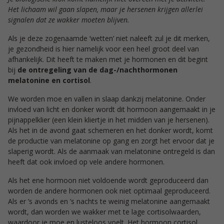
Het lichaam wil gaan slapen, maar je hersenen krijgen allerlei
signalen dat ze wakker moeten blijven.
Als je deze zogenaamde ‘wetten’ niet naleeft zul je dit merken,
je gezondheid is hier namelijk voor een heel groot deel van
afhankelijk. Dit heeft te maken met je hormonen en dit begint
bij
de ontregeling van de dag-/nachthormonen
melatonine en cortisol
.
We worden moe en vallen in slaap dankzij melatonine. Onder
invloed van licht en donker wordt dit hormoon aangemaakt in je
pijnappelklier (een klein kliertje in het midden van je hersenen).
Als het in de avond gaat schemeren en het donker wordt, komt
de productie van melatonine op gang en zorgt het ervoor dat je
slaperig wordt. Als de aanmaak van melatonine ontregeld is dan
heeft dat ook invloed op vele andere hormonen.
Als het ene hormoon niet voldoende wordt geproduceerd dan
worden de andere hormonen ook niet optimaal geproduceerd.
Als er ’s avonds en ’s nachts te weinig melatonine aangemaakt
wordt, dan worden we wakker met te lage cortisolwaarden,
waardoor je moe en lusteloos voelt. Het hormoon cortisol