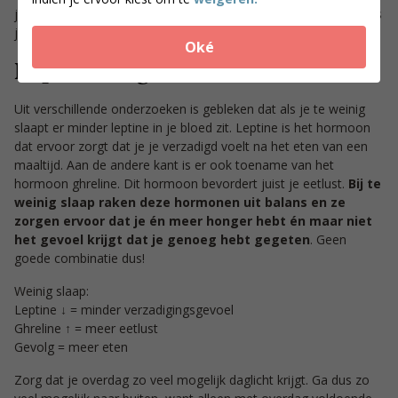
je minder makkelijk gewicht verliest of zelfs aankomt, vooral als
je ’s avonds de neiging hebt om nog te gaan snacken.
Oké
Leptine en ghreline
Uit verschillende onderzoeken is gebleken dat als je te weinig
slaapt er minder leptine in je bloed zit. Leptine is het hormoon
dat ervoor zorgt dat je je verzadigd voelt na het eten van een
maaltijd. Aan de andere kant is er ook toename van het
hormoon ghreline. Dit hormoon bevordert juist je eetlust.
Bij te
weinig slaap raken deze hormonen uit balans en ze
zorgen ervoor dat je én meer honger hebt én maar niet
het gevoel krijgt dat je genoeg hebt gegeten
. Geen
goede combinatie dus!
Weinig slaap:
Leptine ↓ = minder verzadigingsgevoel
Ghreline ↑ = meer eetlust
Gevolg = meer eten
Zorg dat je overdag zo veel mogelijk daglicht krijgt. Ga dus zo