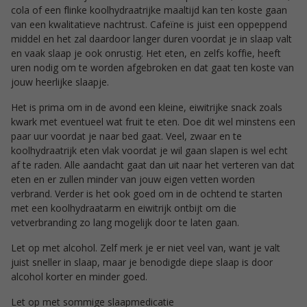
cola of een flinke koolhydraatrijke maaltijd kan ten koste gaan
van een kwalitatieve nachtrust. Cafeïne is juist een oppeppend
middel en het zal daardoor langer duren voordat je in slaap valt
en vaak slaap je ook onrustig. Het eten, en zelfs koffie, heeft
uren nodig om te worden afgebroken en dat gaat ten koste van
jouw heerlijke slaapje.
Het is prima om in de avond een kleine, eiwitrijke snack zoals
kwark met eventueel wat fruit te eten. Doe dit wel minstens een
paar uur voordat je naar bed gaat. Veel, zwaar en te
koolhydraatrijk eten vlak voordat je wil gaan slapen is wel echt
af te raden. Alle aandacht gaat dan uit naar het verteren van dat
eten en er zullen minder van jouw eigen vetten worden
verbrand. Verder is het ook goed om in de ochtend te starten
met een koolhydraatarm en eiwitrijk ontbijt om die
vetverbranding zo lang mogelijk door te laten gaan.
Let op met alcohol. Zelf merk je er niet veel van, want je valt
juist sneller in slaap, maar je benodigde diepe slaap is door
alcohol korter en minder goed.
Let op met sommige slaapmedicatie