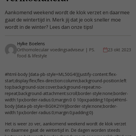
Aankomend weekend wordt de klok verzet en daarmee
gaat de wintertijd in. Merk jij dat je ook sneller moe
wordt in de winter? Lees dan onze tips!
Hylke Boelens
Orthomoleculair voedingsadviseur | PS.
23 okt 2023
food & lifestyle
#html-body [data-pb-style=ML50G4I]{justify-content:flex-
start;display:flex;flex-direction:column;background-position:left
top;background-size:cover;background-repeat:no-
repeat;background-attachment:scroll;border-style:none;border-
width:1px;border-radius:0;margin:0 0 10px;padding:10px}#html-
body [data-pb-style=BG0K2YH]{border-style:none;border-
width:1px;border-radius:0;margin:0;padding:0}
Het is weer zo ver, aankomend weekend wordt de klok verzet
en daarmee gaat de wintertijd in. De dagen worden steeds