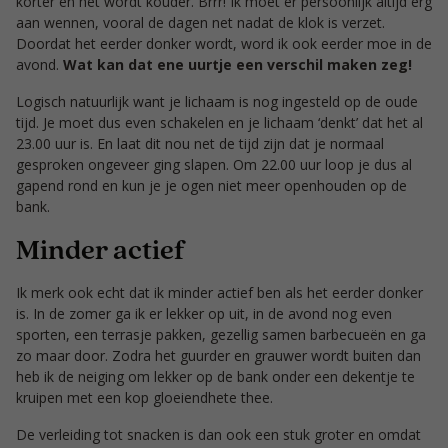
korter en het wordt kouder. Brrr! Ik moet er persoonlijk altijd erg
aan wennen, vooral de dagen net nadat de klok is verzet.
Doordat het eerder donker wordt, word ik ook eerder moe in de
avond.
Wat kan dat ene uurtje een verschil maken zeg!
Logisch natuurlijk want je lichaam is nog ingesteld op de oude
tijd. Je moet dus even schakelen en je lichaam ‘denkt’ dat het al
23.00 uur is. En laat dit nou net de tijd zijn dat je normaal
gesproken ongeveer ging slapen. Om 22.00 uur loop je dus al
gapend rond en kun je je ogen niet meer openhouden op de
bank.
Minder actief
Ik merk ook echt dat ik minder actief ben als het eerder donker
is. In de zomer ga ik er lekker op uit, in de avond nog even
sporten, een terrasje pakken, gezellig samen barbecueën en ga
zo maar door. Zodra het guurder en grauwer wordt buiten dan
heb ik de neiging om lekker op de bank onder een dekentje te
kruipen met een kop gloeiendhete thee.
De verleiding tot snacken is dan ook een stuk groter en omdat