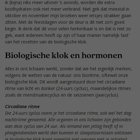
ik (bijna) niks meer uitvoer ‘s avonds, worden die extra
koolhydraten ook niet meer verbrand. Niet gek dat meestal in
oktober en november mijn broeken weer ietsjes strakker gaan
zitten. Met de feestdagen voor de deur is dit niet zo’n goed
begin. Ik denk dat dit voor velen herkenbaar is en dat is niet zo
gek, want iedereen heeft op zijn of haar manier namelijk ‘last’
van het resetten van de biologische klok.
Biologische klok en hormonen
Alles in ons lichaam werkt, zonder dat we het eigenlijk merken,
volgens de wetten van de natuur: ons bioritme, oftewel onze
biologische klok. Dit wordt aangestuurd door het circadiane
ritme van licht en donker (24-uurs cyclus), maandelijkse ritmes
zoals de menstruatiecyclus en de seizoenen (jaarcyclus).
Circadiane ritme
Die 24-uurs cyclus noem je het circadiane ritme, ook wel het dag-
nachtritme genoemd. Alle organen in ons lichaam zijn gebonden
aan deze cyclus van 24 uur. Als iemand een jetlag heeft of in
ploegendiensten werkt dan kunnen er slaapstoornissen ontstaan.
Je biologische klok komt namelijk niet overeen met je activiteit.