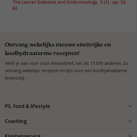
The Lancet Diabetes and Endocrinology, 3 (1) , pp. 52-
62.
Ontvang wekelijks nieuwe eiwitrijke en
koolhydraatarme recepten!
Meld je aan voor onze nieuwsbrief, net als 15.000 anderen. Zo
ontvang wekelijks recepten en tips voor een koolhydraatarme
levensstijl.
PS. food & lifestyle
Wat is PS. food & lifestyle
Coaching
Power Plan
Vind een Coach
Klantenservice
Re-boost pakket