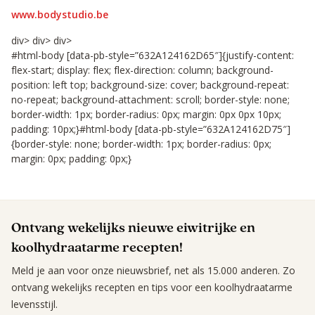
www.bodystudio.be
div> div> div>
#html-body [data-pb-style=”632A124162D65″]{justify-content:
flex-start; display: flex; flex-direction: column; background-
position: left top; background-size: cover; background-repeat:
no-repeat; background-attachment: scroll; border-style: none;
border-width: 1px; border-radius: 0px; margin: 0px 0px 10px;
padding: 10px;}#html-body [data-pb-style=”632A124162D75″]
{border-style: none; border-width: 1px; border-radius: 0px;
margin: 0px; padding: 0px;}
Ontvang wekelijks nieuwe eiwitrijke en
koolhydraatarme recepten!
Meld je aan voor onze nieuwsbrief, net als 15.000 anderen. Zo
ontvang wekelijks recepten en tips voor een koolhydraatarme
levensstijl.