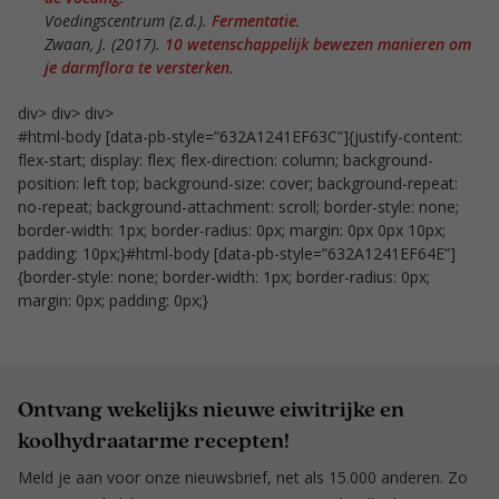
Voedingscentrum (z.d.).
Fermentatie
.
Zwaan, J. (2017).
10 wetenschappelijk bewezen manieren om
je darmflora te versterken
.
div> div> div>
#html-body [data-pb-style=”632A1241EF63C”]{justify-content:
flex-start; display: flex; flex-direction: column; background-
position: left top; background-size: cover; background-repeat:
no-repeat; background-attachment: scroll; border-style: none;
border-width: 1px; border-radius: 0px; margin: 0px 0px 10px;
padding: 10px;}#html-body [data-pb-style=”632A1241EF64E”]
{border-style: none; border-width: 1px; border-radius: 0px;
margin: 0px; padding: 0px;}
Ontvang wekelijks nieuwe eiwitrijke en
koolhydraatarme recepten!
Meld je aan voor onze nieuwsbrief, net als 15.000 anderen. Zo