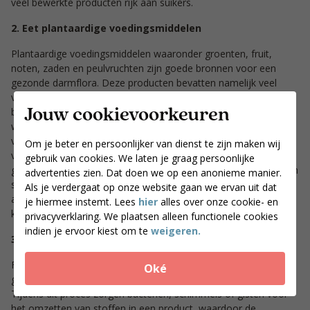
veel bewerkte producten rijk aan suikers.
2. Eet plantaardige voedingsmiddelen
Plantaardige voedingsmiddelen waaronder groenten, fruit,
noten, zaden en peulvruchten zijn goede bronnen voor een
gezonde darmflora. Deze producten bevatten namelijk veel
vezels, welke bacteriën kunnen verteren of gebruiken als
Jouw cookievoorkeuren
brandstof. Dit zorgt ervoor dat de groei van darmbacteriën
wordt gestimuleerd. Uit onderzoek blijkt dat een
voedingspatroon bestaande uit veel groenten en fruit de groei
Om je beter en persoonlijker van dienst te zijn maken wij
van ziekmakende bacteriën tegen gaat. Ook zijn er bepaalde
gebruik van cookies. We laten je graag persoonlijke
groente-, fruit- en notensoorten die de groei bepaalde bacteriën
advertenties zien. Dat doen we op een anonieme manier.
stimuleren. Deze bacteriën worden als gunstig beschouwd,
Als je verdergaat op onze website gaan we ervan uit dat
aangezien ze de darmgezondheid verbeteren en ontstekingen
je hiermee instemt. Lees
hier
alles over onze cookie- en
kunnen voorkomen.
privacyverklaring. We plaatsen alleen functionele cookies
indien je ervoor kiest om te
weigeren.
3.
Eet gefermenteerde voedingsmiddelen
Fermenteren is een proces waarbij bacteriën, schimmels en
Oké
gisten gebruikt worden om een voedingsmiddel te maken.
Tijdens dit proces zorgen bacteriën, schimmels of gisten voor
het omzetten van stoffen in een product, waardoor de