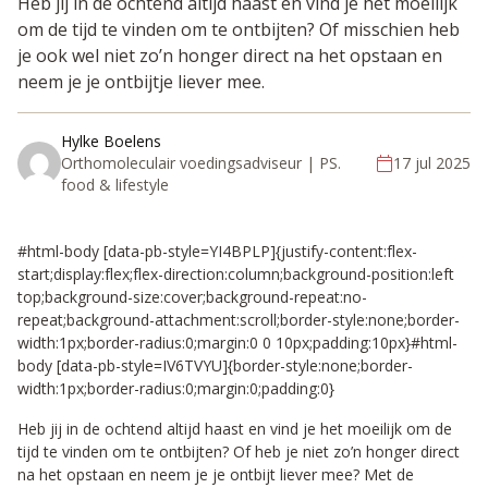
Heb jij in de ochtend altijd haast en vind je het moeilijk
om de tijd te vinden om te ontbijten? Of misschien heb
je ook wel niet zo’n honger direct na het opstaan en
neem je je ontbijtje liever mee.
Hylke Boelens
Orthomoleculair voedingsadviseur | PS.
17 jul 2025
food & lifestyle
#html-body [data-pb-style=YI4BPLP]{justify-content:flex-
start;display:flex;flex-direction:column;background-position:left
top;background-size:cover;background-repeat:no-
repeat;background-attachment:scroll;border-style:none;border-
width:1px;border-radius:0;margin:0 0 10px;padding:10px}#html-
body [data-pb-style=IV6TVYU]{border-style:none;border-
width:1px;border-radius:0;margin:0;padding:0}
Heb jij in de ochtend altijd haast en vind je het moeilijk om de
tijd te vinden om te ontbijten? Of heb je niet zo’n honger direct
na het opstaan en neem je je ontbijt liever mee? Met de