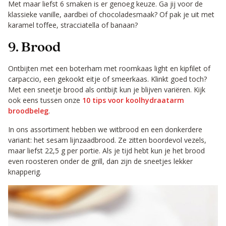
Met maar liefst 6 smaken is er genoeg keuze. Ga jij voor de
klassieke vanille, aardbei of chocoladesmaak? Of pak je uit met
karamel toffee, stracciatella of banaan?
9. Brood
Ontbijten met een boterham met roomkaas light en kipfilet of
carpaccio, een gekookt eitje of smeerkaas. Klinkt goed toch?
Met een sneetje brood als ontbijt kun je blijven variëren. Kijk
ook eens tussen onze
10 tips voor koolhydraatarm
broodbeleg
.
In ons assortiment hebben we witbrood en een donkerdere
variant: het sesam lijnzaadbrood. Ze zitten boordevol vezels,
maar liefst 22,5 g per portie. Als je tijd hebt kun je het brood
even roosteren onder de grill, dan zijn de sneetjes lekker
knapperig.