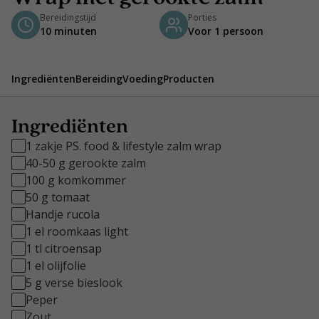
Bereidingstijd
Porties
10 minuten
Voor 1 persoon
Ingrediënten
Bereiding
Voeding
Producten
Ingrediënten
1 zakje PS. food & lifestyle zalm wrap
40-50 g gerookte zalm
100 g komkommer
50 g tomaat
Handje rucola
1 el roomkaas light
1 tl citroensap
1 el olijfolie
5 g verse bieslook
Peper
Zout