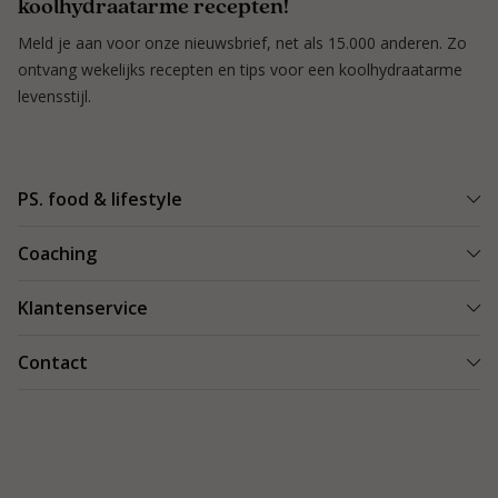
koolhydraatarme recepten!
Meld je aan voor onze nieuwsbrief, net als 15.000 anderen. Zo
ontvang wekelijks recepten en tips voor een koolhydraatarme
levensstijl.
PS. food & lifestyle
Wat is PS. food & lifestyle
Coaching
Power Plan
Vind een Coach
Klantenservice
Re-boost pakket
Succesverhalen
Koolhydraatarme recepten
Bestellen en bezorgen
Contact
Blog & Tips
Producten
Retouren
Starten als coach
Contact
PS. food & lifestyle app
Veilig betalen
088 066 40 00
Vacatures
Garantie
info@psfoodandlifestyle.com
Over ons
Klachten