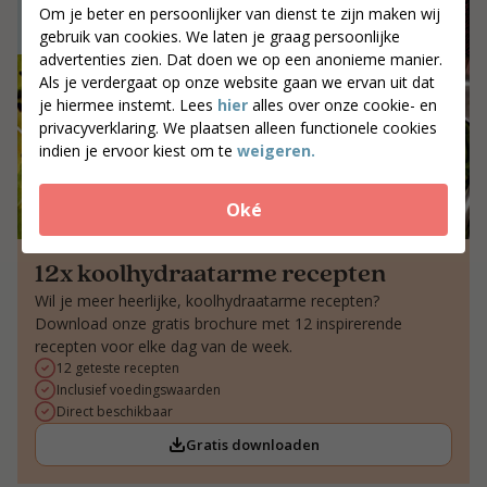
Om je beter en persoonlijker van dienst te zijn maken wij
gebruik van cookies. We laten je graag persoonlijke
advertenties zien. Dat doen we op een anonieme manier.
Als je verdergaat op onze website gaan we ervan uit dat
je hiermee instemt. Lees
hier
alles over onze cookie- en
privacyverklaring. We plaatsen alleen functionele cookies
indien je ervoor kiest om te
weigeren.
Oké
12x koolhydraatarme recepten
Wil je meer heerlijke, koolhydraatarme recepten?
Download onze gratis brochure met 12 inspirerende
recepten voor elke dag van de week.
12 geteste recepten
Inclusief voedingswaarden
Direct beschikbaar
Gratis downloaden