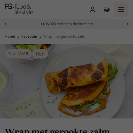
Naar
inhoud
gaan
‹
›
+108.000 tevreden deelnemers
Home
Recepten
Wrap met gerookte zalm
Fish
Fase 1A+1B
Wrap met gerookte zalm