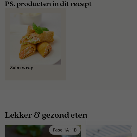
PS. producten in dit recept
Zalm wrap
Lekker & gezond eten
Fase 1A+1B
F