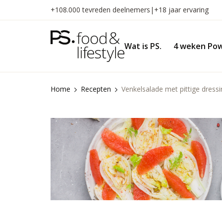
Naar
+108.000 tevreden deelnemers
|
+18 jaar ervaring
inhoud
gaan
Wat is PS.
4 weken Pow
Home
Recepten
Venkelsalade met pittige dress