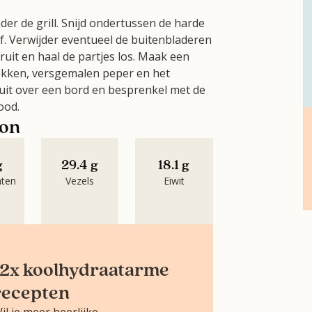
er de grill. Snijd ondertussen de harde
. Verwijder eventueel de buitenbladeren
ruit en haal de partjes los. Maak een
vlokken, versgemalen peper en het
ruit over een bord en besprenkel met de
ood.
oon
g
29.4 g
18.1 g
aten
Vezels
Eiwit
12x koolhydraatarme
recepten