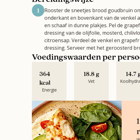
1
Rooster de sneetjes brood goudbruin ond
onderkant en bovenkant van de venkel af
en schaaf in dunne plakjes. Pel de grapef
dressing van de olijfolie, mosterd, chili
citroensap. Verdeel de venkel en grapef
dressing. Serveer met het geroosterd br
Voedingswaarden per pers
364
18.8 g
14.7 
Vet
Koolhydr
kcal
Energie