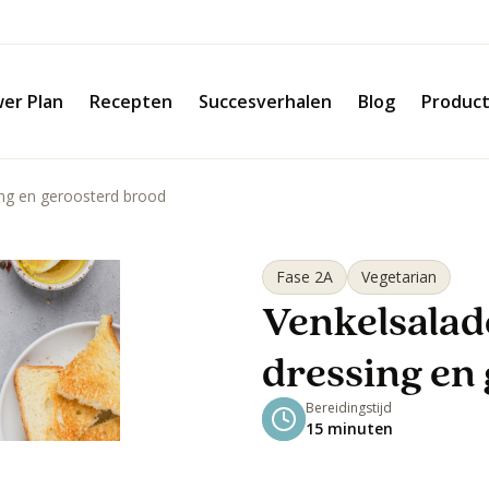
er Plan
Recepten
Succesverhalen
Blog
Produc
ing en geroosterd brood
Fase 2A
Vegetarian
Venkelsalade
dressing en
Bereidingstijd
15 minuten