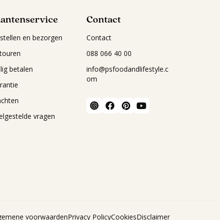
lantenservice
Contact
stellen en bezorgen
Contact
touren
088 066 40 00
ilig betalen
info@psfoodandlifestyle.c
om
rantie
achten
elgestelde vragen
gemene voorwaarden
Privacy Policy
Cookies
Disclaimer