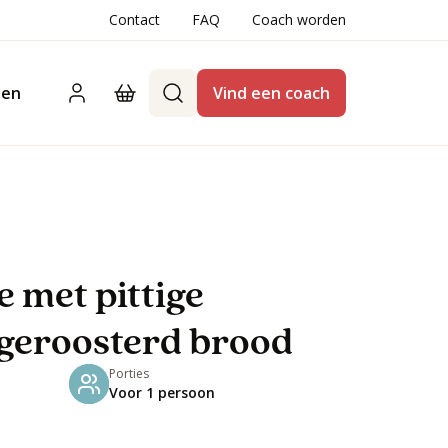
Contact
FAQ
Coach worden
ten
Vind een coach
 met pittige
 geroosterd brood
Porties
Voor 1 persoon