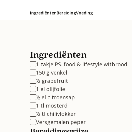
Ingrediënten
Bereiding
Voeding
Ingrediënten
1 zakje PS. food & lifestyle witbrood
150 g venkel
½ grapefruit
1 el olijfolie
½ el citroensap
1 tl mosterd
½ tl chilivlokken
Versgemalen peper
Bereidingswijze