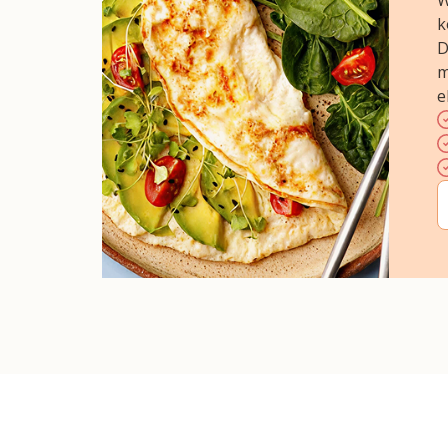
W
k
D
m
e