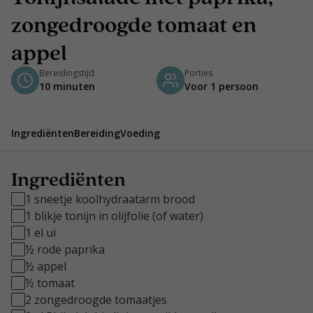
zongedroogde tomaat en
appel
Bereidingstijd
Porties
10 minuten
Voor 1 persoon
Ingrediënten
Bereiding
Voeding
Ingrediënten
1 sneetje koolhydraatarm brood
1 blikje tonijn in olijfolie (of water)
1 el ui
½ rode paprika
½ appel
½ tomaat
2 zongedroogde tomaatjes