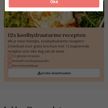
Oké
12x koolhydraatarme recepten
Wil je meer heerlijke, koolhydraatarme recepten?
Download onze gratis brochure met 12 inspirerende
recepten voor elke dag van de week.
12 geteste recepten
Inclusief voedingswaarden
Direct beschikbaar
Gratis downloaden