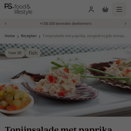
Naar
inhoud
gaan
‹
›
+108.000 tevreden deelnemers
Home
Recepten
Tonijnsalade met paprika, zongedroogde tomaat en appel
Fish
Fase 2B
Tonijnsalade met paprika,