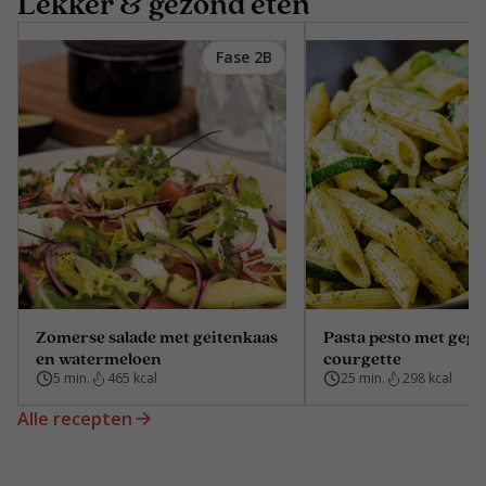
Lekker & gezond eten
Fase 2B
Zomerse salade met geitenkaas
Pasta pesto met gegr
en watermeloen
courgette
5 min.
465 kcal
25 min.
298 kcal
Alle recepten