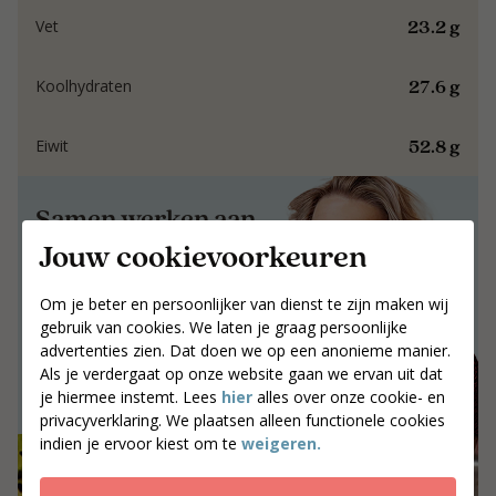
23.2 g
Vet
27.6 g
Koolhydraten
52.8 g
Eiwit
Samen werken aan
resultaat dat blijft.
Jouw cookievoorkeuren
Samen werken aan resultaat dat blijft.
Om je beter en persoonlijker van dienst te zijn maken wij
gebruik van cookies. We laten je graag persoonlijke
Jouw postcode
advertenties zien. Dat doen we op een anonieme manier.
Zoek coaches
Als je verdergaat op onze website gaan we ervan uit dat
je hiermee instemt. Lees
hier
alles over onze cookie- en
privacyverklaring. We plaatsen alleen functionele cookies
indien je ervoor kiest om te
weigeren.