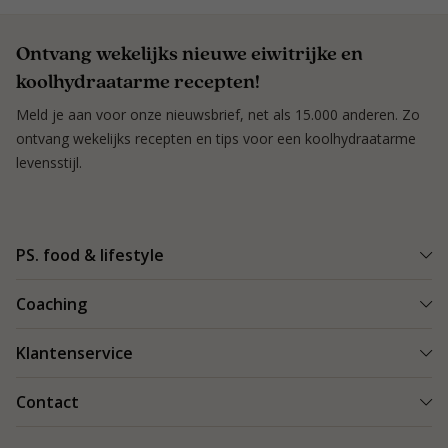
Ontvang wekelijks nieuwe eiwitrijke en
koolhydraatarme recepten!
Meld je aan voor onze nieuwsbrief, net als 15.000 anderen. Zo
ontvang wekelijks recepten en tips voor een koolhydraatarme
levensstijl.
PS. food & lifestyle
Wat is PS. food & lifestyle
Coaching
Power Plan
Vind een Coach
Klantenservice
Re-boost pakket
Succesverhalen
Koolhydraatarme recepten
Bestellen en bezorgen
Contact
Blog & Tips
Producten
Retouren
Starten als coach
Contact