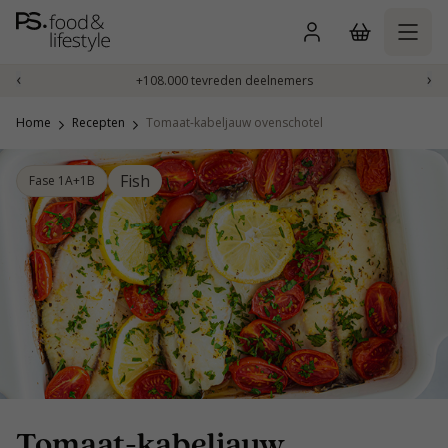
Naar
inhoud
gaan
‹
›
+108.000 tevreden deelnemers
Home
Recepten
Tomaat-kabeljauw ovenschotel
Fish
Fase 1A+1B
Tomaat-kabeljauw