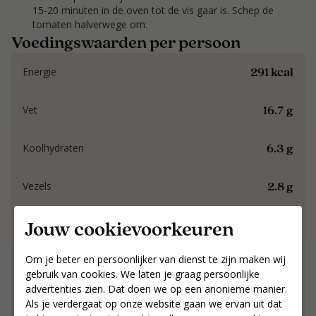
15-20 minuten in de oven tot de vis gaar is. Schep de
tomaten halverwege om.
Voedingswaarden per persoon
291 kcal
Energie
16.7 g
Vet
6.3 g
Koolhydraten
2.8 g
Vezels
Jouw cookievoorkeuren
27.8 g
Eiwit
Om je beter en persoonlijker van dienst te zijn maken wij
Samen werken aan
gebruik van cookies. We laten je graag persoonlijke
resultaat dat blijft.
advertenties zien. Dat doen we op een anonieme manier.
Als je verdergaat op onze website gaan we ervan uit dat