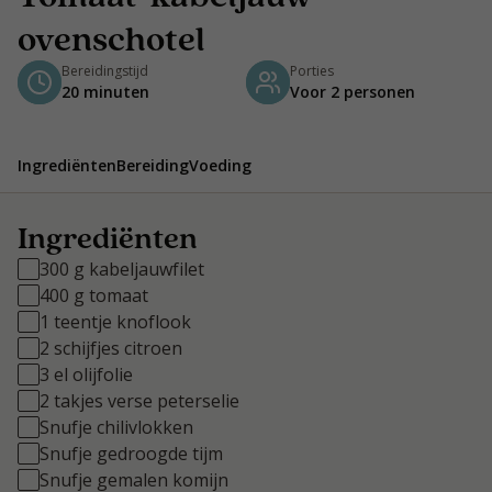
ovenschotel
Bereidingstijd
Porties
20 minuten
Voor 2 personen
Ingrediënten
Bereiding
Voeding
Ingrediënten
300 g kabeljauwfilet
400 g tomaat
1 teentje knoflook
2 schijfjes citroen
3 el olijfolie
2 takjes verse peterselie
Snufje chilivlokken
Snufje gedroogde tijm
Snufje gemalen komijn