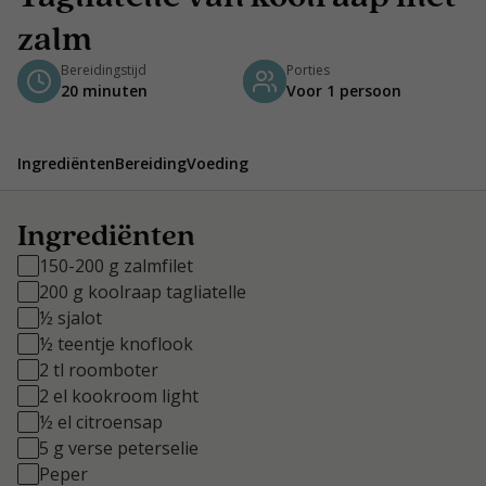
zalm
Bereidingstijd
Porties
20 minuten
Voor 1 persoon
Ingrediënten
Bereiding
Voeding
Ingrediënten
150-200 g zalmfilet
200 g koolraap tagliatelle
½ sjalot
½ teentje knoflook
2 tl roomboter
2 el kookroom light
½ el citroensap
5 g verse peterselie
Peper