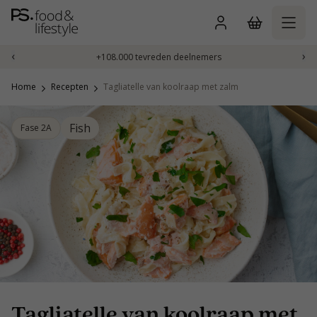
Naar
inhoud
gaan
‹
›
+108.000 tevreden deelnemers
Home
Recepten
Tagliatelle van koolraap met zalm
Fish
Fase 2A
Tagliatelle van koolraap met