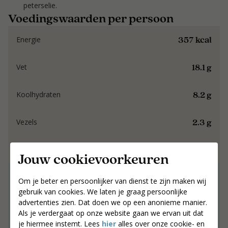
peterselie.
Voedingswaarden per persoon
357 kcal
Energie
18.1 g
Vet
8.2 g
Koolhydraten
2.3 g
Vezels
37.8 g
Eiwit
Jouw cookievoorkeuren
Samen werken aan
Om je beter en persoonlijker van dienst te zijn maken wij
gebruik van cookies. We laten je graag persoonlijke
resultaat dat blijft.
advertenties zien. Dat doen we op een anonieme manier.
Als je verdergaat op onze website gaan we ervan uit dat
Samen werken aan resultaat dat blijft.
je hiermee instemt. Lees
hier
alles over onze cookie- en