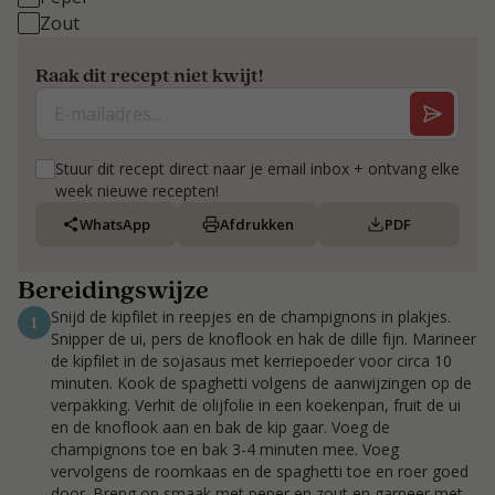
Zout
Raak dit recept niet kwijt!
Stuur dit recept direct naar je email inbox + ontvang elke
week nieuwe recepten!
WhatsApp
Afdrukken
PDF
Bereidingswijze
Snijd de kipfilet in reepjes en de champignons in plakjes.
1
Snipper de ui, pers de knoflook en hak de dille fijn. Marineer
de kipfilet in de sojasaus met kerriepoeder voor circa 10
minuten. Kook de spaghetti volgens de aanwijzingen op de
verpakking. Verhit de olijfolie in een koekenpan, fruit de ui
en de knoflook aan en bak de kip gaar. Voeg de
champignons toe en bak 3-4 minuten mee. Voeg
vervolgens de roomkaas en de spaghetti toe en roer goed
door. Breng op smaak met peper en zout en garneer met