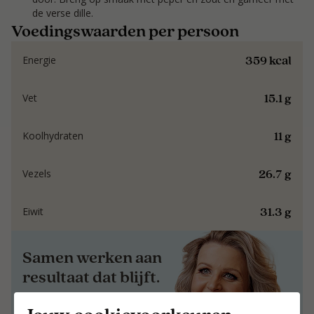
de verse dille.
Voedingswaarden per persoon
359 kcal
Energie
15.1 g
Vet
11 g
Koolhydraten
26.7 g
Vezels
31.3 g
Eiwit
Samen werken aan
resultaat dat blijft.
Samen werken aan resultaat dat blijft.