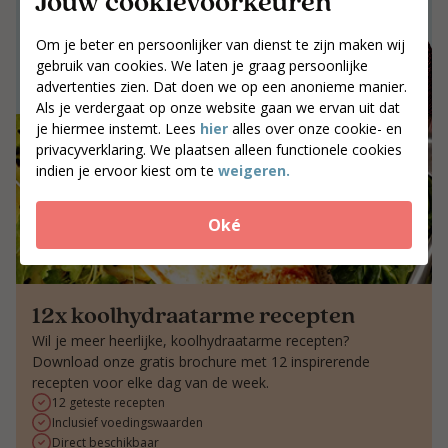
Jouw cookievoorkeuren
Jouw postcode
Om je beter en persoonlijker van dienst te zijn maken wij
Zoek coaches
gebruik van cookies. We laten je graag persoonlijke
advertenties zien. Dat doen we op een anonieme manier.
Als je verdergaat op onze website gaan we ervan uit dat
je hiermee instemt. Lees
hier
alles over onze cookie- en
privacyverklaring. We plaatsen alleen functionele cookies
indien je ervoor kiest om te
weigeren.
Oké
12x koolhydraatarme recepten
Wil je meer heerlijke, koolhydraatarme recepten?
Download onze gratis brochure met 12 inspirerende
recepten voor elke dag van de week.
12 geteste recepten
Inclusief voedingswaarden
Direct beschikbaar