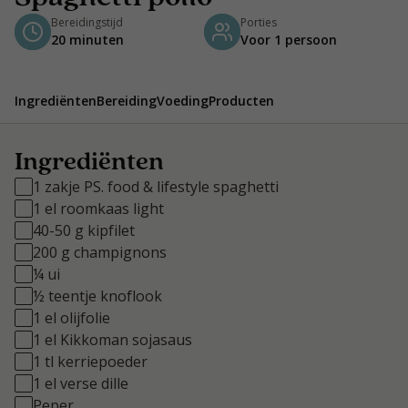
Bereidingstijd
Porties
20 minuten
Voor 1 persoon
Ingrediënten
Bereiding
Voeding
Producten
Ingrediënten
1 zakje PS. food & lifestyle spaghetti
1 el roomkaas light
40-50 g kipfilet
200 g champignons
¼ ui
½ teentje knoflook
1 el olijfolie
1 el Kikkoman sojasaus
1 tl kerriepoeder
1 el verse dille
Peper