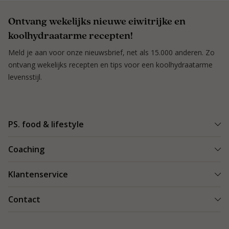
Ontvang wekelijks nieuwe eiwitrijke en
koolhydraatarme recepten!
Meld je aan voor onze nieuwsbrief, net als 15.000 anderen. Zo
ontvang wekelijks recepten en tips voor een koolhydraatarme
levensstijl.
PS. food & lifestyle
Wat is PS. food & lifestyle
Coaching
Power Plan
Vind een Coach
Klantenservice
Re-boost pakket
Succesverhalen
Koolhydraatarme recepten
Bestellen en bezorgen
Contact
Blog & Tips
Producten
Retouren
Starten als coach
Contact
PS. food & lifestyle app
Veilig betalen