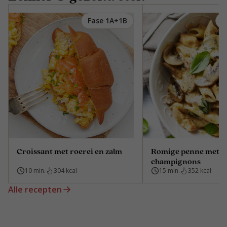
Fase 1A+1B
F
Croissant met roerei en zalm
Romige penne met k
champignons
10 min.
304 kcal
15 min.
352 kcal
Alle recepten