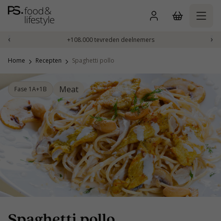
Naar
inhoud
gaan
‹
›
+108.000 tevreden deelnemers
Home
Recepten
Spaghetti pollo
Meat
Fase 1A+1B
Spaghetti pollo