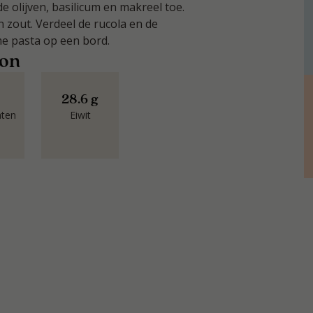
 olijven, basilicum en makreel toe.
zout. Verdeel de rucola en de
 pasta op een bord.
oon
28.6 g
aten
Eiwit