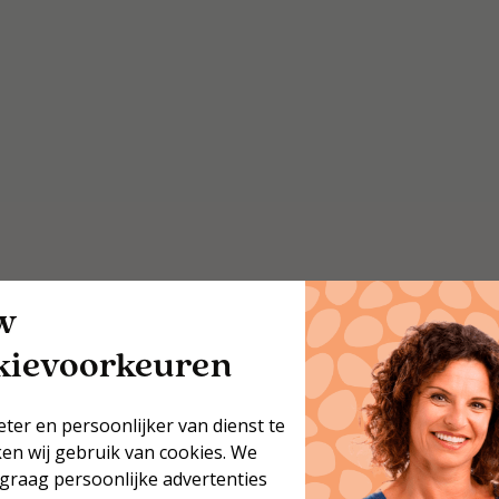
w
kievoorkeuren
eter en persoonlijker van dienst te
12x koolhydraatarme
ken wij gebruik van cookies. We
 graag persoonlijke advertenties
recepten