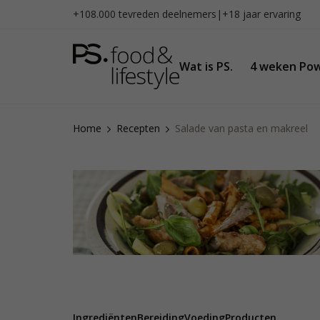
Naar
+108.000 tevreden deelnemers
|
+18 jaar ervaring
inhoud
gaan
Wat is PS.
4 weken Pow
Home
Recepten
Salade van pasta en makreel
Ingrediënten
Bereiding
Voeding
Producten