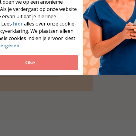
at doen we op een anonieme
il je meer heerlijke,
 Als je verdergaat op onze website
oolhydraatarme recepten?
 ervan uit dat je hiermee
ownload onze gratis brochure
. Lees
hier
alles over onze cookie-
et 12 inspirerende recepten voor
acyverklaring. We plaatsen alleen
lke dag van de week.
ele cookies indien je ervoor kiest
12 geteste recepten
eigeren.
Inclusief voedingswaarden
Direct beschikbaar
Oké
Gratis downloaden