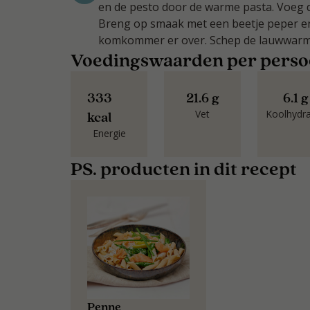
en de pesto door de warme pasta. Voeg de
Breng op smaak met een beetje peper en 
komkommer er over. Schep de lauwwarme
Voedingswaarden per pers
333
21.6 g
6.1 g
Vet
Koolhydr
kcal
Energie
PS. producten in dit recept
Penne