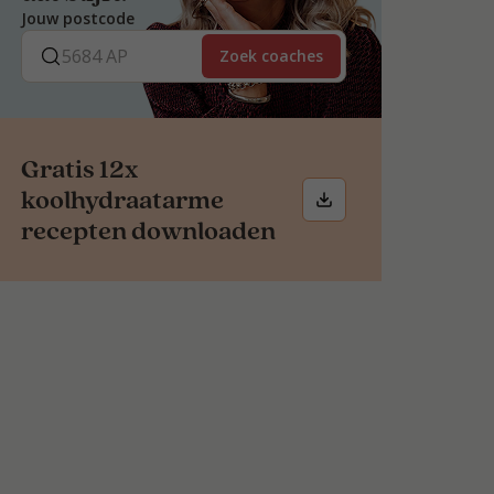
Jouw postcode
Zoek coaches
Gratis 12x
koolhydraatarme
recepten downloaden