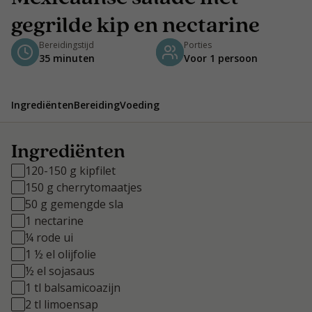
gegrilde kip en nectarine
Bereidingstijd
Porties
35 minuten
Voor 1 persoon
Ingrediënten
Bereiding
Voeding
Ingrediënten
120-150 g kipfilet
150 g cherrytomaatjes
50 g gemengde sla
1 nectarine
¼ rode ui
1 ½ el olijfolie
½ el sojasaus
1 tl balsamicoazijn
2 tl limoensap