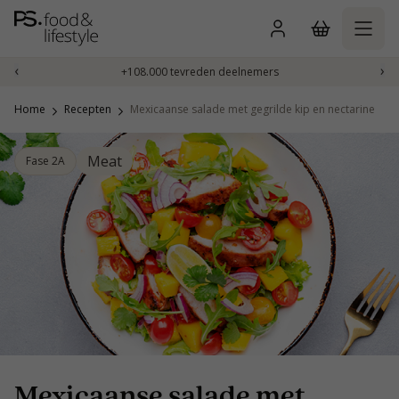
Naar
inhoud
gaan
‹
›
+108.000 tevreden deelnemers
Home
Recepten
Mexicaanse salade met gegrilde kip en nectarine
Meat
Fase 2A
Mexicaanse salade met