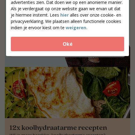
advertenties zien. Dat doen we op een anonieme manier.
Samen werken aan
Als je verdergaat op onze website gaan we ervan uit dat
resultaat dat blijft.
je hiermee instemt. Lees
hier
alles over onze cookie- en
privacyverklaring. We plaatsen alleen functionele cookies
indien je ervoor kiest om te
weigeren.
Samen werken aan resultaat dat blijft.
Jouw postcode
Oké
Zoek coaches
12x koolhydraatarme recepten