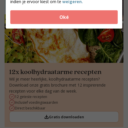
indien je ervoor kiest om te
weigeren.
Oké
12x koolhydraatarme recepten
Wil je meer heerlijke, koolhydraatarme recepten?
Download onze gratis brochure met 12 inspirerende
recepten voor elke dag van de week.
12 geteste recepten
Inclusief voedingswaarden
Direct beschikbaar
Gratis downloaden