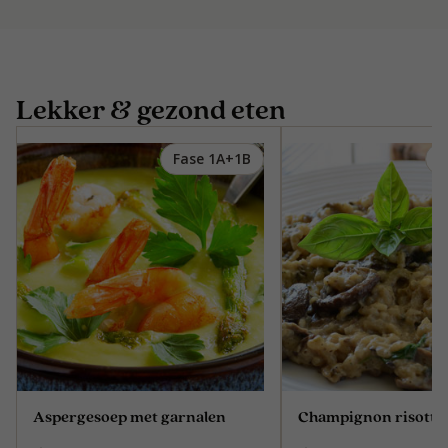
Lekker & gezond eten
Fase 1A+1B
F
Aspergesoep met garnalen
Champignon risotto