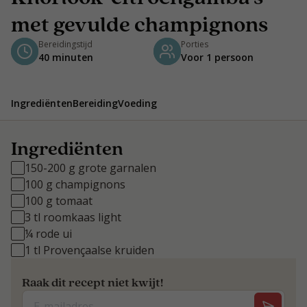
met gevulde champignons
Bereidingstijd
Porties
40 minuten
Voor 1 persoon
Ingrediënten
Bereiding
Voeding
Ingrediënten
150-200 g grote garnalen
100 g champignons
100 g tomaat
3 tl roomkaas light
¼ rode ui
1 tl Provençaalse kruiden
Raak dit recept niet kwijt!