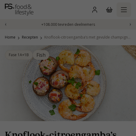
Naar
inhoud
gaan
‹
›
+108.000 tevreden deelnemers
Home
Recepten
Knoflook-citroengamba’s met gevulde champignons
Fish
Fase 1A+1B
Knoflook-citroengamba’s