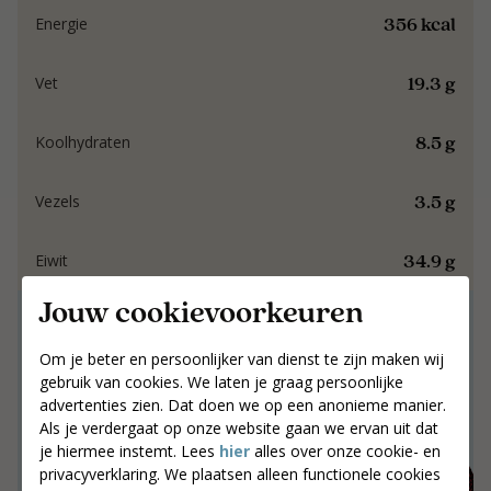
356 kcal
Energie
19.3 g
Vet
8.5 g
Koolhydraten
3.5 g
Vezels
34.9 g
Eiwit
Jouw cookievoorkeuren
Samen werken aan
resultaat dat blijft.
Om je beter en persoonlijker van dienst te zijn maken wij
gebruik van cookies. We laten je graag persoonlijke
advertenties zien. Dat doen we op een anonieme manier.
Samen werken aan resultaat dat blijft.
Als je verdergaat op onze website gaan we ervan uit dat
Jouw postcode
je hiermee instemt. Lees
hier
alles over onze cookie- en
privacyverklaring. We plaatsen alleen functionele cookies
Zoek coaches