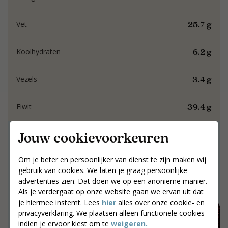
25.7 g
Vet
6.2 g
Koolhydraten
3.4 g
Vezels
39.4 g
Eiwit
Jouw cookievoorkeuren
Samen werken aan
resultaat dat blijft.
Om je beter en persoonlijker van dienst te zijn maken wij
gebruik van cookies. We laten je graag persoonlijke
Samen werken aan resultaat dat blijft.
advertenties zien. Dat doen we op een anonieme manier.
Als je verdergaat op onze website gaan we ervan uit dat
Jouw postcode
je hiermee instemt. Lees
hier
alles over onze cookie- en
Zoek coaches
privacyverklaring. We plaatsen alleen functionele cookies
indien je ervoor kiest om te
weigeren.