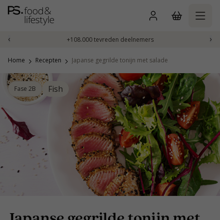
Naar
inhoud
gaan
‹
›
+108.000 tevreden deelnemers
Home
Recepten
Japanse gegrilde tonijn met salade
Fish
Fase 2B
Japanse gegrilde tonijn met