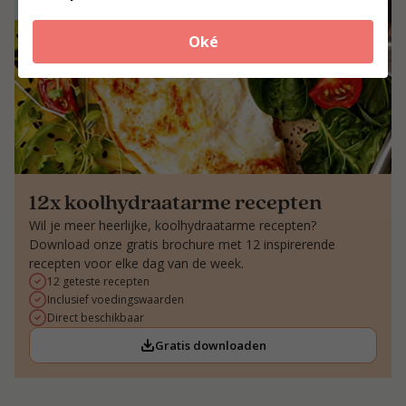
Oké
12x koolhydraatarme recepten
Wil je meer heerlijke, koolhydraatarme recepten?
Download onze gratis brochure met 12 inspirerende
recepten voor elke dag van de week.
12 geteste recepten
Inclusief voedingswaarden
Direct beschikbaar
Gratis downloaden