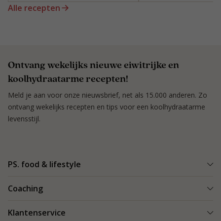
Alle recepten
Ontvang wekelijks nieuwe eiwitrijke en
koolhydraatarme recepten!
Meld je aan voor onze nieuwsbrief, net als 15.000 anderen. Zo
ontvang wekelijks recepten en tips voor een koolhydraatarme
levensstijl.
PS. food & lifestyle
Wat is PS. food & lifestyle
Coaching
Power Plan
Vind een Coach
Klantenservice
Re-boost pakket
Succesverhalen