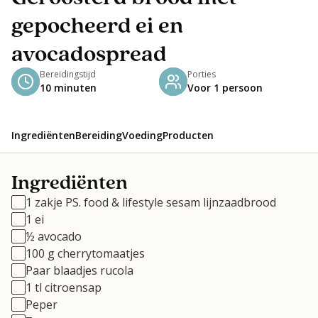
gepocheerd ei en
avocadospread
Bereidingstijd
Porties
10 minuten
Voor 1 persoon
Ingrediënten
Bereiding
Voeding
Producten
Ingrediënten
1 zakje PS. food & lifestyle sesam lijnzaadbrood
1 ei
½ avocado
100 g cherrytomaatjes
Paar blaadjes rucola
1 tl citroensap
Peper