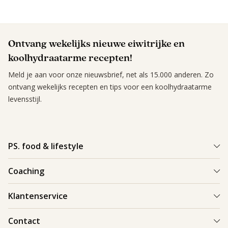
Ontvang wekelijks nieuwe eiwitrijke en
koolhydraatarme recepten!
Meld je aan voor onze nieuwsbrief, net als 15.000 anderen. Zo
ontvang wekelijks recepten en tips voor een koolhydraatarme
levensstijl.
PS. food & lifestyle
Wat is PS. food & lifestyle
Coaching
Power Plan
Vind een Coach
Klantenservice
Re-boost pakket
Succesverhalen
Koolhydraatarme recepten
Bestellen en bezorgen
Contact
Blog & Tips