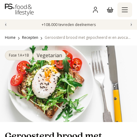
Naar
inhoud
gaan
‹
›
+108.000 tevreden deelnemers
Home
Recepten
Geroosterd brood met gepocheerd ei en avocadospread
Vegetarian
Fase 1A+1B
Geroosterd brood met