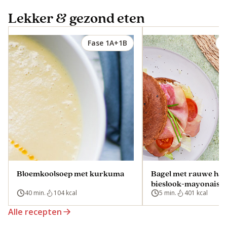
Lekker & gezond eten
Fase 1A+1B
F
Bloemkoolsoep met kurkuma
Bagel met rauwe ha
bieslook-mayonaise
40 min.
104 kcal
5 min.
401 kcal
Alle recepten