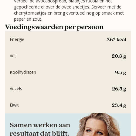
Verdeel de avocadospread, blaadjes rucola en het
gepocheerde ei over de twee sneetjes. Serveer met de
cherrytomaatjes en breng eventueel nog op smaak met
peper en zout.
Voedingswaarden per persoon
367 kcal
Energie
20.3 g
Vet
9.5 g
Koolhydraten
26.5 g
Vezels
23.4 g
Eiwit
Samen werken aan
resultaat dat blijft.