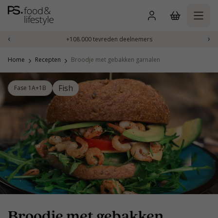
Naar
inhoud
gaan
‹
›
+108.000 tevreden deelnemers
Home
Recepten
Broodje met gebakken garnalen
Fish
Fase 1A+1B
Broodje met gebakken