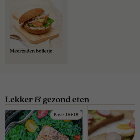
Meerzaden bolletje
Lekker & gezond eten
Fase 1A+1B
F