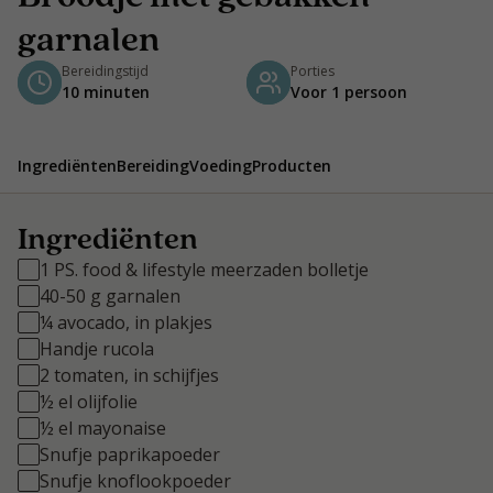
garnalen
Bereidingstijd
Porties
10 minuten
Voor 1 persoon
Ingrediënten
Bereiding
Voeding
Producten
Ingrediënten
1 PS. food & lifestyle meerzaden bolletje
40-50 g garnalen
¼ avocado, in plakjes
Handje rucola
2 tomaten, in schijfjes
½ el olijfolie
½ el mayonaise
Snufje paprikapoeder
Snufje knoflookpoeder