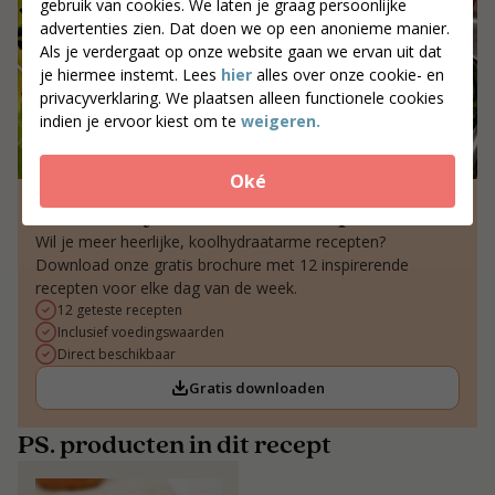
gebruik van cookies. We laten je graag persoonlijke
advertenties zien. Dat doen we op een anonieme manier.
Als je verdergaat op onze website gaan we ervan uit dat
je hiermee instemt. Lees
hier
alles over onze cookie- en
privacyverklaring. We plaatsen alleen functionele cookies
indien je ervoor kiest om te
weigeren.
Oké
12x koolhydraatarme recepten
Wil je meer heerlijke, koolhydraatarme recepten?
Download onze gratis brochure met 12 inspirerende
recepten voor elke dag van de week.
12 geteste recepten
Inclusief voedingswaarden
Direct beschikbaar
Gratis downloaden
PS. producten in dit recept