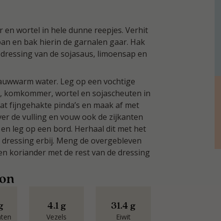
en wortel in hele dunne reepjes. Verhit
 pan en bak hierin de garnalen gaar. Hak
 dressing van de sojasaus, limoensap en
lauwwarm water. Leg op een vochtige
n, komkommer, wortel en sojascheuten in
wat fijngehakte pinda’s en maak af met
over de vulling en vouw ook de zijkanten
 en leg op een bord. Herhaal dit met het
de dressing erbij. Meng de overgebleven
en koriander met de rest van de dressing
oon
g
4.1 g
31.4 g
aten
Vezels
Eiwit