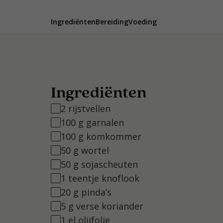
Ingrediënten
Bereiding
Voeding
Ingrediënten
2 rijstvellen
100 g garnalen
100 g komkommer
50 g wortel
50 g sojascheuten
1 teentje knoflook
20 g pinda’s
5 g verse koriander
1 el olijfolie