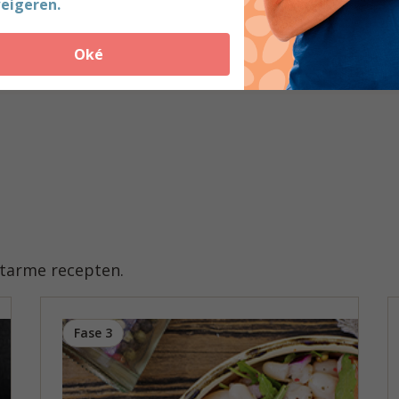
eigeren.
Oké
atarme recepten.
Fase 3