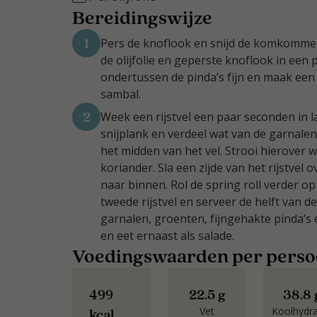
Bereidingswijze
1
Pers de knoflook en snijd de komkommer 
de olijfolie en geperste knoflook in een
ondertussen de pinda’s fijn en maak een
sambal.
2
Week een rijstvel een paar seconden in 
snijplank en verdeel wat van de garnale
het midden van het vel. Strooi hierover 
koriander. Sla een zijde van het rijstvel 
naar binnen. Rol de spring roll verder op
tweede rijstvel en serveer de helft van 
garnalen, groenten, fijngehakte pinda’s 
en eet ernaast als salade.
Voedingswaarden per pers
499
22.5 g
38.8 
Vet
Koolhydr
kcal