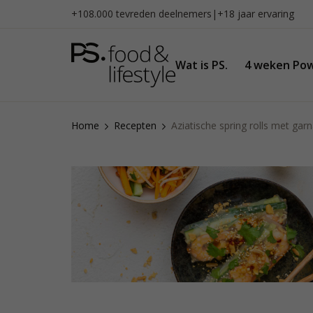
Naar
+108.000 tevreden deelnemers
|
+18 jaar ervaring
inhoud
gaan
Wat is PS.
4 weken Pow
Home
Recepten
Aziatische spring rolls met gar