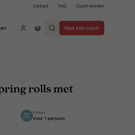
Contact
FAQ
Coach worden
ten
Vind een coach
pring rolls met
Porties
Voor 1 persoon