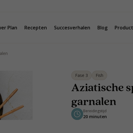
er Plan
Recepten
Succesverhalen
Blog
Produc
nalen
Fase 3
Fish
Aziatische s
garnalen
Bereidingstijd
20 minuten