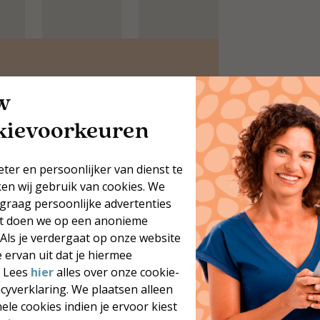
12x koolhydraatarme
w
recepten
kievoorkeuren
il je meer heerlijke,
oolhydraatarme recepten?
ownload onze gratis brochure
eter en persoonlijker van dienst te
et 12 inspirerende recepten voor
ken wij gebruik van cookies. We
lke dag van de week.
 graag persoonlijke advertenties
12 geteste recepten
at doen we op een anonieme
Inclusief voedingswaarden
 Als je verdergaat op onze website
Direct beschikbaar
 ervan uit dat je hiermee
. Lees
hier
alles over onze cookie-
Gratis downloaden
acyverklaring. We plaatsen alleen
ele cookies indien je ervoor kiest