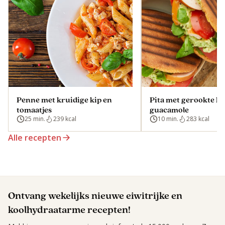
Penne met kruidige kip en
Pita met gerookte ki
tomaatjes
guacamole
25 min.
239 kcal
10 min.
283 kcal
Alle recepten
Ontvang wekelijks nieuwe eiwitrijke en
koolhydraatarme recepten!