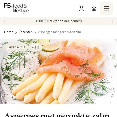
Naar
inhoud
gaan
‹
›
+108.000 tevreden deelnemers
Home
Recepten
Asperges met gerookte zalm
Fish
Fase 1A+1B
Asperges met gerookte zalm