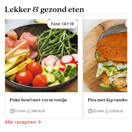
Lekker & gezond eten
Fase 1A+1B
F
Poké bowl met verse tonijn
Pita met kip tandoor
10 min.
386 kcal
20 min.
328 kcal
Alle recepten