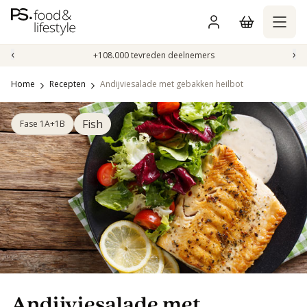
Naar
inhoud
gaan
‹
›
+108.000 tevreden deelnemers
Home
Recepten
Andijviesalade met gebakken heilbot
Fish
Fase 1A+1B
Andijviesalade met