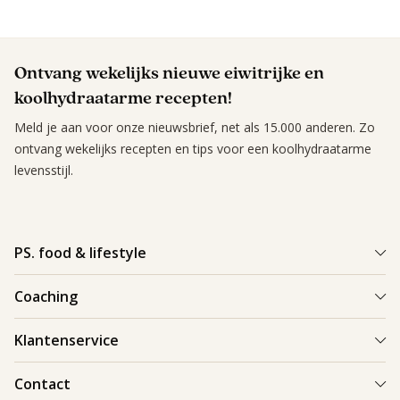
Ontvang wekelijks nieuwe eiwitrijke en
koolhydraatarme recepten!
Meld je aan voor onze nieuwsbrief, net als 15.000 anderen. Zo
ontvang wekelijks recepten en tips voor een koolhydraatarme
levensstijl.
PS. food & lifestyle
Wat is PS. food & lifestyle
Coaching
Power Plan
Vind een Coach
Klantenservice
Re-boost pakket
Succesverhalen
Koolhydraatarme recepten
Bestellen en bezorgen
Contact
Blog & Tips
Producten
Retouren