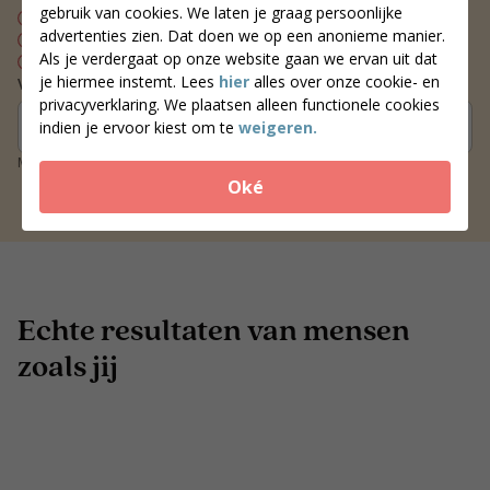
gebruik van cookies. We laten je graag persoonlijke
Persoonlijk voedingsplan
advertenties zien. Dat doen we op een anonieme manier.
Wekelijks contact met je coach
Als je verdergaat op onze website gaan we ervan uit dat
Blijvend resultaat
je hiermee instemt. Lees
hier
alles over onze cookie- en
Vind een coach bij jou in de buurt
privacyverklaring. We plaatsen alleen functionele cookies
Zoek coaches
indien je ervoor kiest om te
weigeren.
Meer dan 250 locaties door heel Nederland
Oké
Echte resultaten van mensen
zoals jij