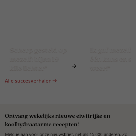
Scherp gesteld op
Ik gaf mezelf 
mezelf: bijna 19
één kans en st
kilo lichter*
weer!*
Alle succesverhalen
Ontvang wekelijks nieuwe eiwitrijke en
koolhydraatarme recepten!
Meld je aan voor onze nieuwsbrief, net als 15.000 anderen. Zo