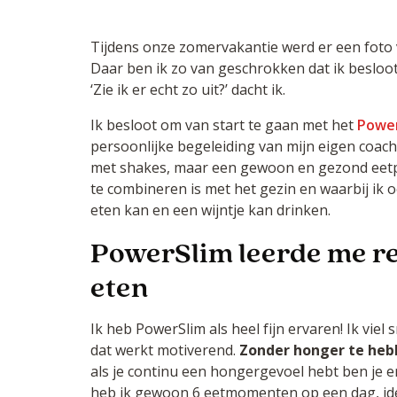
Tijdens onze zomervakantie werd er een foto 
Daar ben ik zo van geschrokken dat ik besloot 
‘Zie ik er echt zo uit?’ dacht ik.
Ik besloot om van start te gaan met het
Powe
persoonlijke begeleiding van mijn eigen coach.
met shakes, maar een gewoon en gezond eetp
te combineren is met het gezin en waarbij ik o
eten kan en een wijntje kan drinken.
PowerSlim leerde me re
eten
Ik heb PowerSlim als heel fijn ervaren! Ik viel sne
dat werkt motiverend.
Zonder honger te hebbe
als je continu een hongergevoel hebt ben je er
heb ik gewoon 6 eetmomenten op een dag, idea