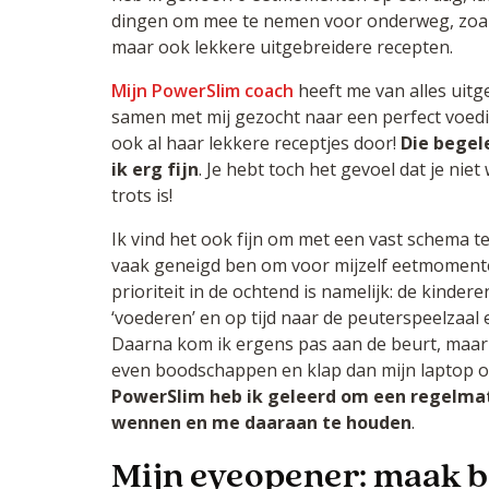
dingen om mee te nemen voor onderweg, zoals
maar ook lekkere uitgebreidere recepten.
Mijn PowerSlim coach
heeft me van alles uitg
samen met mij gezocht naar een perfect voed
ook al haar lekkere receptjes door!
Die begel
ik erg fijn
. Je hebt toch het gevoel dat je niet w
trots is!
Ik vind het ook fijn om met een vast schema t
vaak geneigd ben om voor mijzelf eetmomente
prioriteit in de ochtend is namelijk: de kinder
‘voederen’ en op tijd naar de peuterspeelzaal
Daarna kom ik ergens pas aan de beurt, maar 
even boodschappen en klap dan mijn laptop 
PowerSlim heb ik geleerd om een regelma
wennen en me daaraan te houden
.
Mijn eyeopener: maak 