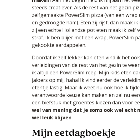
maken!
Aan het begin hield ik mij aan het w
steeds creatiever. Als de rest van het gezin piz
zelfgemaakte PowerSlim pizza (van een wrap 
en gedroogde ham). Eten zij rijst, dan maak ik o
zij een echte Hollandse pot eten maak ik zelf 
straf. Ik ben blijer met een wrap, PowerSlim pa
gekookte aardappelen.
Doordat ik zelf lekker kan eten vind ik het ook
verleidingen van de rest van het gezin te weer
ik altijd een PowerSlim reep. Mijn kids eten dan
jaloers op mij, haha! Ik vind eerder de verleidi
etentje lastig. Maar ik weet nu ook hoe ik tijd
verantwoorde keuze kan maken en zal nu eerde
een biefstuk met groentes kiezen dan voor ee
wel van mening dat je soms ook wel echt
wel leuk blijven
.
Mijn eetdagboekje