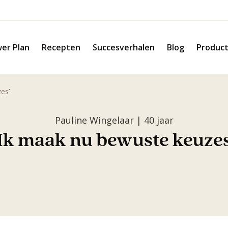
er Plan
Recepten
Succesverhalen
Blog
Produc
es’
Pauline Wingelaar | 40 jaar
‘Ik maak nu bewuste keuzes