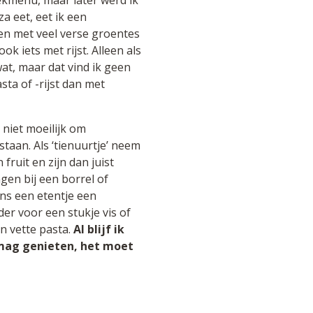
eekmenu, maar later werd ik
za eet, eet ik een
en met veel verse groentes
ok iets met rijst. Alleen als
wat, maar dat vind ik geen
sta of -rijst dan met
 niet moeilijk om
staan. Als ‘tienuurtje’ neem
 fruit en zijn dan juist
ngen bij een borrel of
ens een etentje een
r voor een stukje vis of
n vette pasta.
Al blijf ik
 mag genieten, het moet