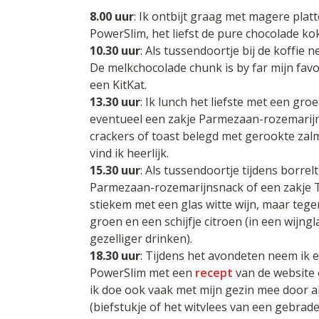
8.00 uur
: Ik ontbijt graag met magere plat
PowerSlim, het liefst de pure chocolade ko
10.30 uur
: Als tussendoortje bij de koffie
De melkchocolade chunk is by far mijn favor
een KitKat.
13.30 uur
: Ik lunch het liefste met een gr
eventueel een zakje Parmezaan-rozemarij
crackers of toast belegd met gerookte zalm
vind ik heerlijk.
15.30 uur
: Als tussendoortje tijdens borrel
Parmezaan-rozemarijnsnack of een zakje To
stiekem met een glas witte wijn, maar te
groen en een schijfje citroen (in een wijng
gezelliger drinken).
18.30 uur
: Tijdens het avondeten neem ik e
PowerSlim met een
recept
van de website 
ik doe ook vaak met mijn gezin mee door al
(biefstukje of het witvlees van een gebrad