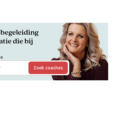
begeleiding
tie die bij
de
Zoek coaches