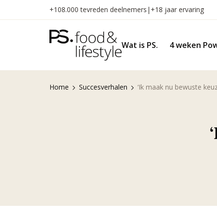
Naar
+108.000 tevreden deelnemers
|
+18 jaar ervaring
inhoud
gaan
Wat is PS.
4 weken Pow
Home
Succesverhalen
‘Ik maak nu bewuste keuz