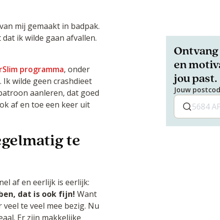
van mij gemaakt in badpak.
dat ik wilde gaan afvallen.
Ontvang 
en motiva
rSlim programma
, onder
jou past.
 Ik wilde geen crashdieet
Jouw postco
atroon aanleren, dat goed
ok af en toe een keer uit
gelmatig te
l af en eerlijk is eerlijk:
n, dat is ook fijn!
Want
 veel te veel mee bezig. Nu
al. Er zijn makkelijke