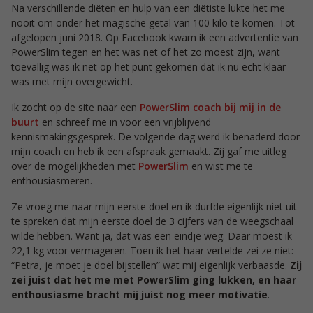
Na verschillende diëten en hulp van een diëtiste lukte het me
nooit om onder het magische getal van 100 kilo te komen. Tot
afgelopen juni 2018. Op Facebook kwam ik een advertentie van
PowerSlim tegen en het was net of het zo moest zijn, want
toevallig was ik net op het punt gekomen dat ik nu echt klaar
was met mijn overgewicht.
Ik zocht op de site naar een
PowerSlim coach bij mij in de
buurt
en schreef me in voor een vrijblijvend
kennismakingsgesprek. De volgende dag werd ik benaderd door
mijn coach en heb ik een afspraak gemaakt. Zij gaf me uitleg
over de mogelijkheden met
PowerSlim
en wist me te
enthousiasmeren.
Ze vroeg me naar mijn eerste doel en ik durfde eigenlijk niet uit
te spreken dat mijn eerste doel de 3 cijfers van de weegschaal
wilde hebben. Want ja, dat was een eindje weg. Daar moest ik
22,1 kg voor vermageren. Toen ik het haar vertelde zei ze niet:
“Petra, je moet je doel bijstellen” wat mij eigenlijk verbaasde.
Zij
zei juist dat het me met PowerSlim ging lukken, en haar
enthousiasme bracht mij juist nog meer motivatie
.