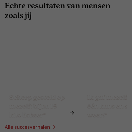
Echte resultaten van mensen
zoals jij
Scherp gesteld op
Ik gaf mezelf 
mezelf: bijna 19
één kans en st
kilo lichter*
weer!*
Alle succesverhalen