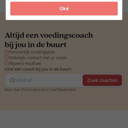
Oké
Altijd een voedingscoach
bij jou in de buurt
Persoonlijk voedingsplan
Wekelijks contact met je coach
Blijvend resultaat
Vind een coach bij jou in de buurt
Zoek coaches
Meer dan 250 locaties door heel Nederland