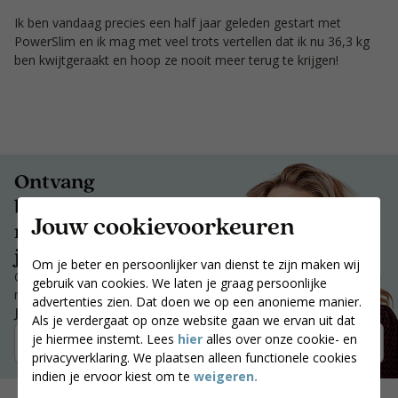
Ik ben vandaag precies een half jaar geleden gestart met
PowerSlim en ik mag met veel trots vertellen dat ik nu 36,3 kg
ben kwijtgeraakt en hoop ze nooit meer terug te krijgen!
Ontvang
begeleiding en
Jouw cookievoorkeuren
motivatie die bij
jou past.
Om je beter en persoonlijker van dienst te zijn maken wij
Ontvang begeleiding en
gebruik van cookies. We laten je graag persoonlijke
motivatie die bij jou past.
advertenties zien. Dat doen we op een anonieme manier.
Jouw postcode
Als je verdergaat op onze website gaan we ervan uit dat
je hiermee instemt. Lees
hier
alles over onze cookie- en
Zoek coaches
privacyverklaring. We plaatsen alleen functionele cookies
indien je ervoor kiest om te
weigeren.