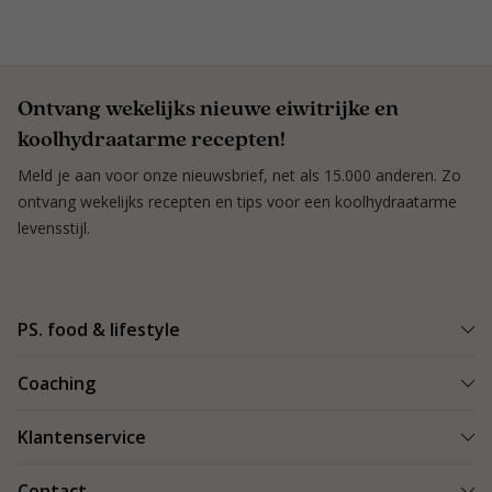
Ontvang wekelijks nieuwe eiwitrijke en
koolhydraatarme recepten!
Meld je aan voor onze nieuwsbrief, net als 15.000 anderen. Zo
ontvang wekelijks recepten en tips voor een koolhydraatarme
levensstijl.
PS. food & lifestyle
Wat is PS. food & lifestyle
Coaching
Power Plan
Vind een Coach
Klantenservice
Re-boost pakket
Succesverhalen
Koolhydraatarme recepten
Bestellen en bezorgen
Contact
Blog & Tips