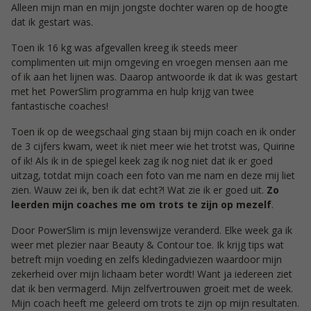
Alleen mijn man en mijn jongste dochter waren op de hoogte
dat ik gestart was.
Toen ik 16 kg was afgevallen kreeg ik steeds meer
complimenten uit mijn omgeving en vroegen mensen aan me
of ik aan het lijnen was. Daarop antwoorde ik dat ik was gestart
met het PowerSlim programma en hulp krijg van twee
fantastische coaches!
Toen ik op de weegschaal ging staan bij mijn coach en ik onder
de 3 cijfers kwam, weet ik niet meer wie het trotst was, Quirine
of ik! Als ik in de spiegel keek zag ik nog niet dat ik er goed
uitzag, totdat mijn coach een foto van me nam en deze mij liet
zien. Wauw zei ik, ben ik dat echt?! Wat zie ik er goed uit.
Zo
leerden mijn coaches me om trots te zijn op mezelf
.
Door PowerSlim is mijn levenswijze veranderd. Elke week ga ik
weer met plezier naar Beauty & Contour toe. Ik krijg tips wat
betreft mijn voeding en zelfs kledingadviezen waardoor mijn
zekerheid over mijn lichaam beter wordt! Want ja iedereen ziet
dat ik ben vermagerd. Mijn zelfvertrouwen groeit met de week.
Mijn coach heeft me geleerd om trots te zijn op mijn resultaten.