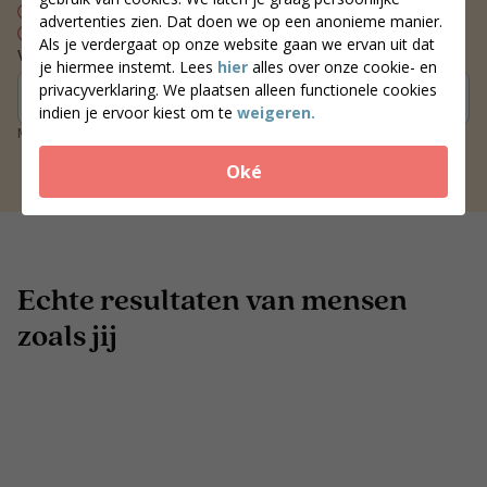
Wekelijks contact met je coach
advertenties zien. Dat doen we op een anonieme manier.
Blijvend resultaat
Als je verdergaat op onze website gaan we ervan uit dat
Vind een coach bij jou in de buurt
je hiermee instemt. Lees
hier
alles over onze cookie- en
privacyverklaring. We plaatsen alleen functionele cookies
Zoek coaches
indien je ervoor kiest om te
weigeren.
Meer dan 250 locaties door heel Nederland
Oké
Echte resultaten van mensen
zoals jij