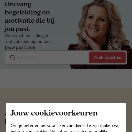
Ontvang
begeleiding en
motivatie die bij
jou past.
Ontvang begeleiding en
motivatie die bij jou past.
Jouw postcode
Zoek coaches
Altijd een voedingscoach
Jouw cookievoorkeuren
bij jou in de buurt
Om je beter en persoonlijker van dienst te zijn maken wij
Persoonlijk voedingsplan
gebruik van cookies. We laten je graag persoonlijke