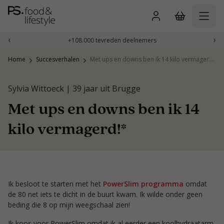
Naar
inhoud
gaan
‹
›
+108.000 tevreden deelnemers
Home
Succesverhalen
Met ups en downs ben ik 14 kilo vermagerd!*
Sylvia Wittoeck | 39 jaar uit Brugge
Met ups en downs ben ik 14
kilo vermagerd!*
Ik besloot te starten met het
PowerSlim programma
omdat
de 80 net iets te dicht in de buurt kwam. Ik wilde onder geen
beding die 8 op mijn weegschaal zien!
Ik koos voor PowerSlim omdat ik al eerder een koolhydraatarm