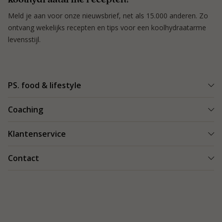
Meld je aan voor onze nieuwsbrief, net als 15.000 anderen. Zo
ontvang wekelijks recepten en tips voor een koolhydraatarme
levensstijl.
PS. food & lifestyle
Wat is PS. food & lifestyle
Coaching
Power Plan
Vind een Coach
Klantenservice
Re-boost pakket
Succesverhalen
Koolhydraatarme recepten
Bestellen en bezorgen
Contact
Blog & Tips
Producten
Retouren
Starten als coach
Contact
PS. food & lifestyle app
Veilig betalen
088 066 40 00
Vacatures
Garantie
info@psfoodandlifestyle.com
Over ons
Klachten