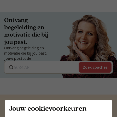
Ontvang
begeleiding en
motivatie die bij
jou past.
Ontvang begeleiding en
motivatie die bij jou past.
Jouw postcode
Zoek coaches
Jouw cookievoorkeuren
Altijd een voedingscoach