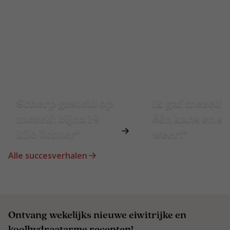
Scherp gesteld op
Ik gaf mezelf 
mezelf: bijna 19
één kans en st
kilo lichter*
weer!*
Alle succesverhalen
Ontvang wekelijks nieuwe eiwitrijke en
koolhydraatarme recepten!