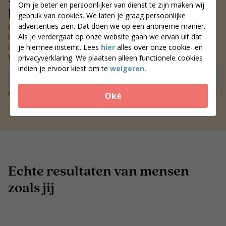
Om je beter en persoonlijker van dienst te zijn maken wij
bij jou in de buurt
gebruik van cookies. We laten je graag persoonlijke
advertenties zien. Dat doen we op een anonieme manier.
Persoonlijk voedingsplan
Als je verdergaat op onze website gaan we ervan uit dat
Wekelijks contact met je coach
je hiermee instemt. Lees
hier
alles over onze cookie- en
Blijvend resultaat
Vind een coach bij jou in de buurt
privacyverklaring. We plaatsen alleen functionele cookies
indien je ervoor kiest om te
weigeren.
Zoek coaches
Meer dan 250 locaties door heel Nederland
Oké
Echte resultaten van mensen
zoals jij