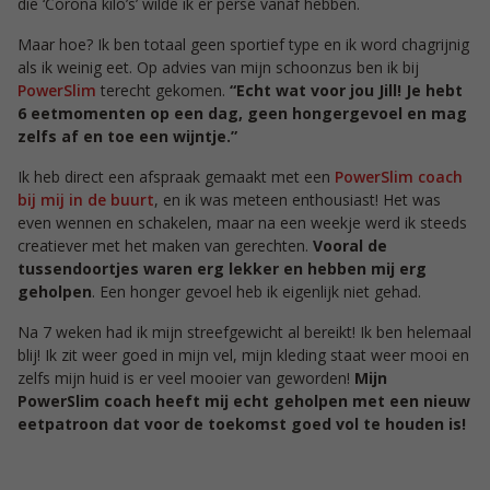
die ‘Corona kilo’s’ wilde ik er persé vanaf hebben.
Maar hoe? Ik ben totaal geen sportief type en ik word chagrijnig
als ik weinig eet. Op advies van mijn schoonzus ben ik bij
PowerSlim
terecht gekomen.
“Echt wat voor jou Jill! Je hebt
6 eetmomenten op een dag, geen hongergevoel en mag
zelfs af en toe een wijntje.”
Ik heb direct een afspraak gemaakt met een
PowerSlim coach
bij mij in de buurt
, en ik was meteen enthousiast! Het was
even wennen en schakelen, maar na een weekje werd ik steeds
creatiever met het maken van gerechten.
Vooral de
tussendoortjes waren erg lekker en hebben mij erg
geholpen
. Een honger gevoel heb ik eigenlijk niet gehad.
Na 7 weken had ik mijn streefgewicht al bereikt! Ik ben helemaal
blij! Ik zit weer goed in mijn vel, mijn kleding staat weer mooi en
zelfs mijn huid is er veel mooier van geworden!
Mijn
PowerSlim coach heeft mij echt geholpen met een nieuw
eetpatroon dat voor de toekomst goed vol te houden is!