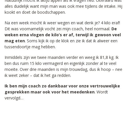
Natuurlijk mocht ik altijd appen als ik vragen heb. Uiteraard was
alles duidelijk want mijn man was ook mee tijdens de intake. Hij
kookt en doet de boodschappen.
Na een week mocht ik weer wegen en wat denk je? 4 kilo eraf!
Dit was voornamelijk vocht zei mijn coach, heel normaal.
De
weken erna vlogen de kilo’s er af, terwijl ik gewoon veel
mag eten
. Soms kijk ik op de klok en zie ik dat ik alweer een
tussendoortje mag hebben.
Inmiddels zijn we twee maanden verder en weeg ik 81,8 kg. Ik
ben dus ruim 15 kilo vermagerd en eigenlijk zonder al te veel
moeite. Over drie maanden is mijn trouwdag, dus ik hoop – nee
ik weet zeker – dat ik het ga redden.
Ik ben mijn coach zo dankbaar voor onze vertrouwelijke
gesprekken maar ook voor het meedenken
. Wordt
vervolgd…