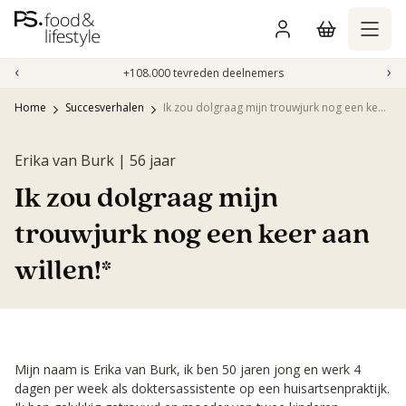
Naar
inhoud
gaan
‹
›
+108.000 tevreden deelnemers
Home
Succesverhalen
Ik zou dolgraag mijn trouwjurk nog een keer aan willen!*
Erika van Burk | 56 jaar
Ik zou dolgraag mijn
trouwjurk nog een keer aan
willen!*
Mijn naam is Erika van Burk, ik ben 50 jaren jong en werk 4
dagen per week als doktersassistente op een huisartsenpraktijk.