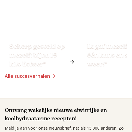
Scherp gesteld op
Ik gaf mezelf 
mezelf: bijna 19
één kans en st
kilo lichter*
weer!*
Alle succesverhalen
Ontvang wekelijks nieuwe eiwitrijke en
koolhydraatarme recepten!
Meld je aan voor onze nieuwsbrief, net als 15.000 anderen. Zo