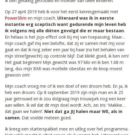
Ik ben gelukkig getrouwd en moeder van twee kinderen.
Op 27 april 2019 heb ik voor het eerst kennisgemaakt met
PowerSlim
en mijn coach.
Uiteraard was ik in eerste
instantie erg sceptisch want gedurende mijn leven heb
ik volgens mij alle diëten gevolgd die er maar bestaan
.
En helaas is het jojo-effect ook bij mij van toepassing. Maar…
mijn coach gaf mij een belofte, dat zij er samen met mij voor
gaat en dat ik nog zeker een jaar bij haar (na het behalen van
mijn streefgewicht) op controle blijf. Dat klinkt goed, ik ben om!
Het gaat beginnen! Mijn gewicht was 97 kilo en ik ben 1.68 m
lang, dus mijn BMI was morbide obesitas en de knop moest
gewoon om!
Mijn coach vroeg me of ik een doel of een droom heb. En ja, ik
heb een droom. Op 8 september 2019 zijn mijn man en ik 25
jaar getrouwd en ik zou dolgraag mijn trouwjurk nog een keer
aan willen. Ik wil dat dit mijn doel wordt. Ach, zei Iris: ‘Makkie…
dat gaan we halen!’.
Niet dat ga JIJ halen maar WE, als in
samen
. Dat voelde meteen goed.
Ik kreeg een starterspakket mee en uitleg over het programma.