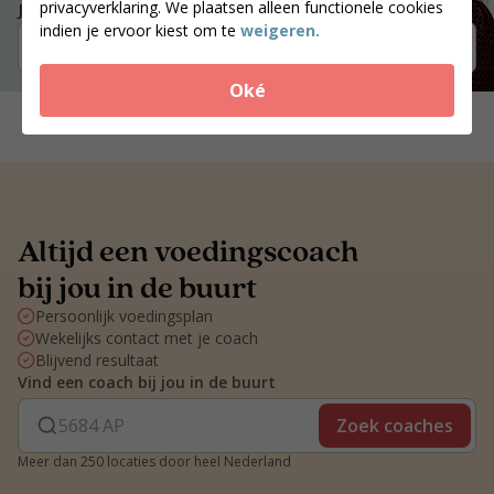
privacyverklaring. We plaatsen alleen functionele cookies
Jouw postcode
indien je ervoor kiest om te
weigeren.
Zoek coaches
Oké
Altijd een voedingscoach
bij jou in de buurt
Persoonlijk voedingsplan
Wekelijks contact met je coach
Blijvend resultaat
Vind een coach bij jou in de buurt
Zoek coaches
Meer dan 250 locaties door heel Nederland