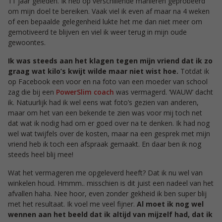
11 jaar geleden. Ik heb op verschillende manieren geprobeerd
om mijn doel te bereiken. Vaak viel ik even af maar na 4 weken
of een bepaalde gelegenheid lukte het me dan niet meer om
gemotiveerd te blijven en viel ik weer terug in mijn oude
gewoontes.
Ik was steeds aan het klagen tegen mijn vriend dat ik zo
graag wat kilo’s kwijt wilde maar niet wist hoe.
Totdat ik
op Facebook een voor en na foto van een moeder van school
zag die bij een
PowerSlim coach
was vermagerd. ‘WAUW’ dacht
ik. Natuurlijk had ik wel eens wat foto’s gezien van anderen,
maar om het van een bekende te zien was voor mij toch net
dat wat ik nodig had om er goed over na te denken. Ik had nog
wel wat twijfels over de kosten, maar na een gesprek met mijn
vriend heb ik toch een afspraak gemaakt. En daar ben ik nog
steeds heel blij mee!
Wat het vermageren me opgeleverd heeft? Dat ik nu wel van
winkelen houd. Hmmm.. misschien is dit juist een nadeel van het
afvallen haha. Nee hoor, even zonder gekheid ik ben super blij
met het resultaat. Ik voel me veel fijner.
Al moet ik nog wel
wennen aan het beeld dat ik altijd van mijzelf had, dat ik