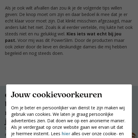
Als je ook wilt afvallen dan zou ik je de volgende tips willen
geven: De knop moet om zijn en daar bedoel ik mee dat je er
echt klaar voor moet zijn. Dat klinkt misschien afgezaagd, maar
anders lukt het niet. Zoals ik al eerder vertelde, mij lukte het ook
steeds niet en nu gelukkig wel.
Kies iets wat echt bij jou
past.
Voor mij was dit PowerSlim. Door de producten maar
ook zeker door de lieve en deskundige dames die mij hebben
begeleid en nog steeds doen.
Jouw cookievoorkeuren
Ontvang
begeleiding en
Om je beter en persoonlijker van dienst te zijn maken wij
motivatie die bij
gebruik van cookies. We laten je graag persoonlijke
jou past.
advertenties zien. Dat doen we op een anonieme manier.
Als je verdergaat op onze website gaan we ervan uit dat
Ontvang begeleiding en
je hiermee instemt. Lees
hier
alles over onze cookie- en
motivatie die bij jou past.