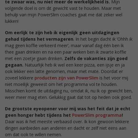
te zwaar was, nu niet meer de werkelijkheid is.
Mijn
volgende doel is om dit gewicht vast te houden. Maar met
behulp van mijn PowerSlim coaches gaat me dat zeker wel
lukken!
Om eerlijk te zijn heb ik eigenlijk geen uitdagingen
gehad tijdens het vermageren
. In het begin dacht ik ‘Ohhh ik
mag geen koffie verkeerd meer’, maar vanaf dag één ben ik
thee gaan drinken en na een paar weken ben ik zwarte koffie
met een zoetje gaan drinken.
Zelfs de vakanties zijn goed
gegaan.
Natuurlijk heb ik wel een keer pizza, een ijsje en ja
ook lekker een latte genomen, maar met mate. Doordat er
zoveel lekkere
producten zijn van PowerSlim
is het voor mij
niet moeilijk geweest om het programma vol te houden.
Misschien komt de uitdaging nu, omdat ik, nu ik op gewicht ben,
weer meer mag eten. Gelukkig gaat dat tot op heden ook goed.
De grootste eyeopener voor mij was het feit dat je echt
geen honger hebt tijdens het
PowerSlim programma
!
Daar was ik het meeste verbaasd over. Ik kon gewoon lekkere
dingen aanbieden aan anderen en dacht er zelf niet eens aan
om dat ook te willen nemen.