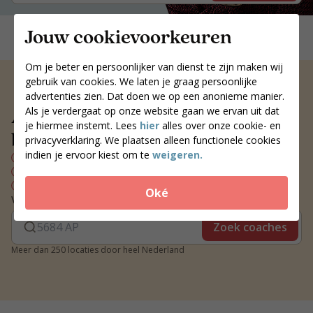
Jouw cookievoorkeuren
Om je beter en persoonlijker van dienst te zijn maken wij
gebruik van cookies. We laten je graag persoonlijke
advertenties zien. Dat doen we op een anonieme manier.
Altijd een voedingscoach
Als je verdergaat op onze website gaan we ervan uit dat
je hiermee instemt. Lees
hier
alles over onze cookie- en
bij jou in de buurt
privacyverklaring. We plaatsen alleen functionele cookies
indien je ervoor kiest om te
weigeren.
Persoonlijk voedingsplan
Wekelijks contact met je coach
Blijvend resultaat
Oké
Vind een coach bij jou in de buurt
Zoek coaches
Meer dan 250 locaties door heel Nederland