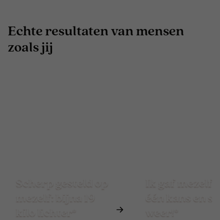
Echte resultaten van mensen
zoals jij
Scherp gesteld op
Ik gaf mezelf 
mezelf: bijna 19
één kans en st
kilo lichter*
weer!*