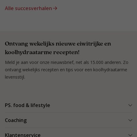
Alle succesverhalen
Ontvang wekelijks nieuwe eiwitrijke en
koolhydraatarme recepten!
Meld je aan voor onze nieuwsbrief, net als 15.000 anderen. Zo
ontvang wekelijks recepten en tips voor een koolhydraatarme
levensstijl.
PS. food & lifestyle
Wat is PS. food & lifestyle
Coaching
Power Plan
Vind een Coach
Klantenservice
Re-boost pakket