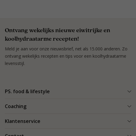
Ontvang wekelijks nieuwe eiwitrijke en
koolhydraatarme recepten!
Meld je aan voor onze nieuwsbrief, net als 15.000 anderen. Zo
ontvang wekelijks recepten en tips voor een koolhydraatarme
levensstijl.
PS. food & lifestyle
Wat is PS. food & lifestyle
Coaching
Power Plan
Vind een Coach
Klantenservice
Re-boost pakket
Succesverhalen
Koolhydraatarme recepten
Bestellen en bezorgen
Blog & Tips