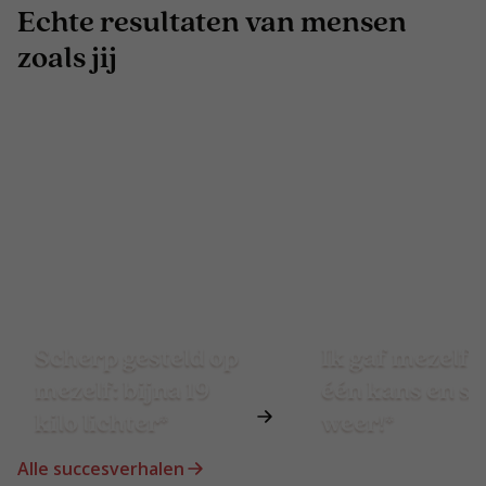
Echte resultaten van mensen
zoals jij
Scherp gesteld op
Ik gaf mezelf 
mezelf: bijna 19
één kans en st
kilo lichter*
weer!*
Alle succesverhalen