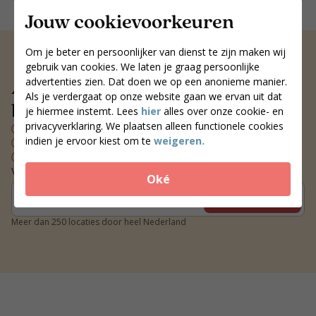
Jouw cookievoorkeuren
Om je beter en persoonlijker van dienst te zijn maken wij
gebruik van cookies. We laten je graag persoonlijke
Altijd een voedingscoach
advertenties zien. Dat doen we op een anonieme manier.
Als je verdergaat op onze website gaan we ervan uit dat
bij jou in de buurt
je hiermee instemt. Lees
hier
alles over onze cookie- en
privacyverklaring. We plaatsen alleen functionele cookies
Persoonlijk voedingsplan
indien je ervoor kiest om te
weigeren.
Wekelijks contact met je coach
Blijvend resultaat
Vind een coach bij jou in de buurt
Oké
Zoek coaches
Meer dan 250 locaties door heel Nederland