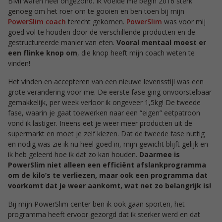
BMI waren heel ongezond. Ik voelde me begin 2016 sterk
genoeg om het roer om te gooien en ben toen bij mijn
PowerSlim coach
terecht gekomen.
PowerSlim
was voor mij
goed vol te houden door de verschillende producten en de
gestructureerde manier van eten.
Vooral mentaal moest er
een flinke knop om
, die knop heeft mijn coach weten te
vinden!
Het vinden en accepteren van een nieuwe levensstijl was een
grote verandering voor me. De eerste fase ging onvoorstelbaar
gemakkelijk, per week verloor ik ongeveer 1,5kg! De tweede
fase, waarin je gaat toewerken naar een “eigen” eetpatroon
vond ik lastiger. Ineens eet je weer meer producten uit de
supermarkt en moet je zelf kiezen. Dat de tweede fase nuttig
en nodig was zie ik nu heel goed in, mijn gewicht blijft gelijk en
ik heb geleerd hoe ik dat zo kan houden.
Daarmee is
PowerSlim niet alleen een efficiënt afslankprogramma
om de kilo’s te verliezen, maar ook een programma dat
voorkomt dat je weer aankomt, wat net zo belangrijk is!
Bij mijn PowerSlim center ben ik ook gaan sporten, het
programma heeft ervoor gezorgd dat ik sterker werd en dat