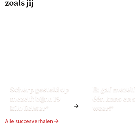
zoals jij
Scherp gesteld op
Ik gaf mezelf 
mezelf: bijna 19
één kans en st
kilo lichter*
weer!*
Alle succesverhalen