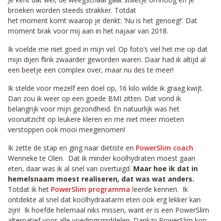
broeken worden steeds strakker. Totdat
het moment komt waarop je denkt: ‘Nu is het genoeg!’. Dat
moment brak voor mij aan in het najaar van 2018.
Ik voelde me niet goed in mijn vel. Op foto’s viel het me op dat
mijn dijen flink zwaarder geworden waren. Daar had ik altijd al
een beetje een complex over, maar nu des te meer!
Ik stelde voor mezelf een doel op, 16 kilo wilde ik graag kwijt.
Dan zou ik weer op een goede BMI zitten. Dat vond ik
belangrijk voor mijn gezondheid. En natuurlijk was het
vooruitzicht op leukere kleren en me niet meer moeten
verstoppen ook mooi meegenomen!
Ik zette de stap en ging naar diëtiste en
PowerSlim coach
Wenneke te Olen. Dat ik minder koolhydraten moest gaan
eten, daar was ik al snel van overtuigd.
Maar hoe ik dat in
hemelsnaam moest realiseren, dat was wat anders.
Totdat ik het
PowerSlim programma
leerde kennen. Ik
ontdekte al snel dat koolhydraatarm eten ook erg lekker kan
zijn! Ik hoefde helemaal niks missen, want er is een PowerSlim
alternatief voor alle voedingsmiddelen. Dankzij PowerSlim kon