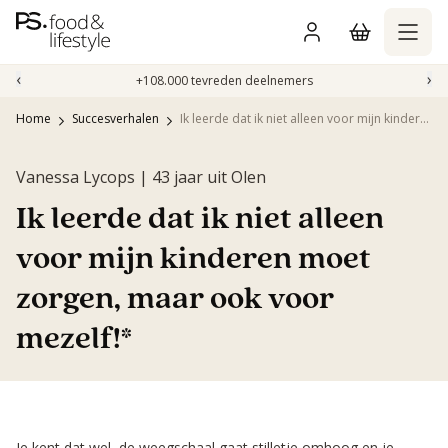
Naar
inhoud
gaan
‹
›
+108.000 tevreden deelnemers
Home
Succesverhalen
Ik leerde dat ik niet alleen voor mijn kinderen moet zorgen, maar ook voor mezelf!*
Vanessa Lycops | 43 jaar uit Olen
Ik leerde dat ik niet alleen
voor mijn kinderen moet
zorgen, maar ook voor
mezelf!*
Je kent dat wel, de weegschaal gaat stilletje omhoog en je