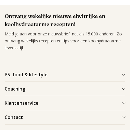
Ontvang wekelijks nieuwe eiwitrijke en
koolhydraatarme recepten!
Meld je aan voor onze nieuwsbrief, net als 15.000 anderen. Zo
ontvang wekelijks recepten en tips voor een koolhydraatarme
levensstijl.
PS. food & lifestyle
Wat is PS. food & lifestyle
Coaching
Power Plan
Vind een Coach
Klantenservice
Re-boost pakket
Succesverhalen
Koolhydraatarme recepten
Bestellen en bezorgen
Contact
Blog & Tips
Producten
Retouren
Starten als coach
Contact