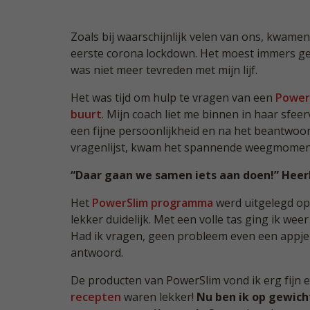
Zoals bij waarschijnlijk velen van ons, kwamen 
eerste corona lockdown. Het moest immers gezel
was niet meer tevreden met mijn lijf.
Het was tijd om hulp te vragen van een
PowerS
buurt
. Mijn coach liet me binnen in haar sfeerv
een fijne persoonlijkheid en na het beantwoo
vragenlijst, kwam het spannende weegmoment
“Daar gaan we samen iets aan doen!” Heerl
Het
PowerSlim programma
werd uitgelegd op
lekker duidelijk. Met een volle tas ging ik we
Had ik vragen, geen probleem even een appje 
antwoord.
De producten van PowerSlim vond ik erg fijn 
recepten
waren lekker!
Nu ben ik op gewich