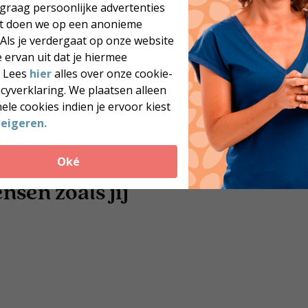
Zoek coaches
 graag persoonlijke advertenties
at doen we op een anonieme
Meer dan 250 locaties door heel Nederland
je coach
Blijvend resultaat
 Als je verdergaat op onze website
 ervan uit dat je hiermee
. Lees
hier
alles over onze cookie-
acyverklaring. We plaatsen alleen
ele cookies indien je ervoor kiest
eigeren.
Oké
sen zoals jij