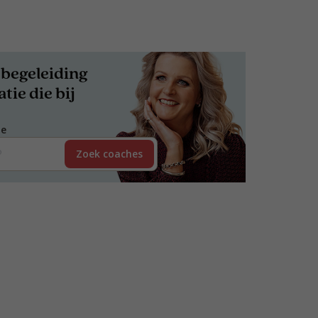
begeleiding
tie die bij
de
Zoek coaches