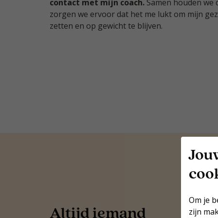
contact met mijn coach.
Samen houden we de 
zorgen we ervoor dat het me lukt om mijn gezo
zetten en op gewicht te blijven.
Jou
coo
Om je b
Altijd iemand
zijn ma