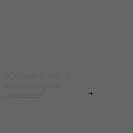
Mijn leefstijl is in 12
weken compleet
veranderd*