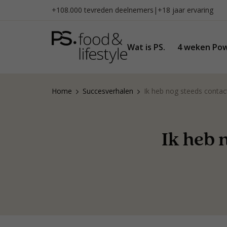
Naar
+108.000 tevreden deelnemers
|
+18 jaar ervaring
inhoud
gaan
Wat is PS.
4 weken Pow
Home
Succesverhalen
Ik heb nog steeds conta
Ik heb 