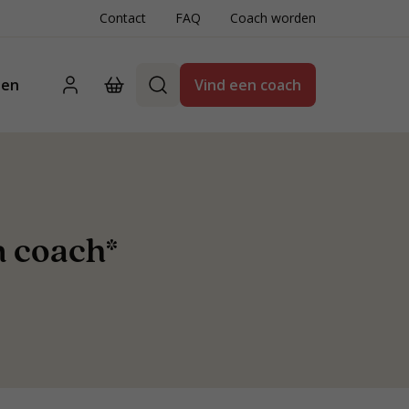
Contact
FAQ
Coach worden
ten
Vind een coach
n coach*