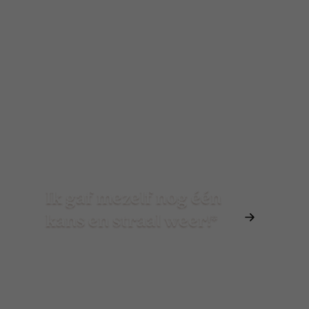
Ik gaf mezelf nog één
kans en straal weer!*