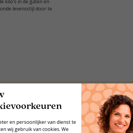
kilo’s in de gaten en
nde levensstijl door te
w
kievoorkeuren
eter en persoonlijker van dienst te
Jouw postcode
ken wij gebruik van cookies. We