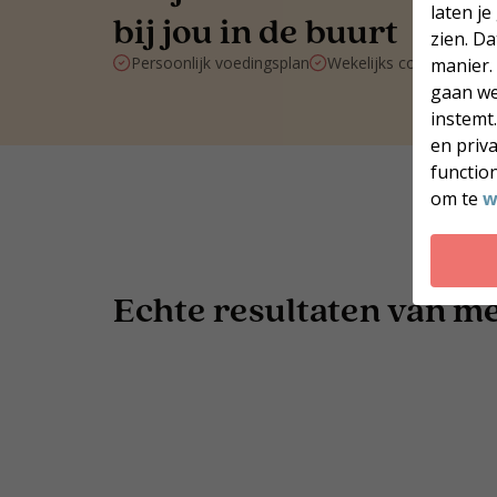
laten je
bij jou in de buurt
zien. D
Persoonlijk voedingsplan
Wekelijks contact met 
manier.
gaan we
instemt
en priv
function
om te
w
Echte resultaten van men