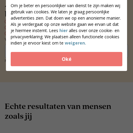
Altijd een voedingscoach
Om je beter en persoonlijker van dienst te zijn maken wij
bij jou in de buurt
gebruik van cookies. We laten je graag persoonlijke
advertenties zien. Dat doen we op een anonieme manier.
Persoonlijk voedingsplan
Als je verdergaat op onze website gaan we ervan uit dat
Wekelijks contact met je coach
je hiermee instemt. Lees
hier
alles over onze cookie- en
Blijvend resultaat
privacyverklaring. We plaatsen alleen functionele cookies
Vind een coach bij jou in de buurt
indien je ervoor kiest om te
weigeren.
Zoek coaches
Oké
Meer dan 250 locaties door heel Nederland
Echte resultaten van mensen
zoals jij