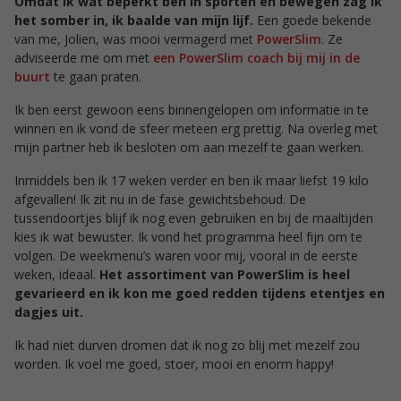
Omdat ik wat beperkt ben in sporten en bewegen zag ik
het somber in, ik baalde van mijn lijf.
Een goede bekende
van me, Jolien, was mooi vermagerd met
PowerSlim
. Ze
adviseerde me om met
een PowerSlim coach bij mij in de
buurt
te gaan praten.
Ik ben eerst gewoon eens binnengelopen om informatie in te
winnen en ik vond de sfeer meteen erg prettig. Na overleg met
mijn partner heb ik besloten om aan mezelf te gaan werken.
Inmiddels ben ik 17 weken verder en ben ik maar liefst 19 kilo
afgevallen! Ik zit nu in de fase gewichtsbehoud. De
tussendoortjes blijf ik nog even gebruiken en bij de maaltijden
kies ik wat bewuster. Ik vond het programma heel fijn om te
volgen. De weekmenu’s waren voor mij, vooral in de eerste
weken, ideaal.
Het assortiment van PowerSlim is heel
gevarieerd en ik kon me goed redden tijdens etentjes en
dagjes uit.
Ik had niet durven dromen dat ik nog zo blij met mezelf zou
worden. Ik voel me goed, stoer, mooi en enorm happy!