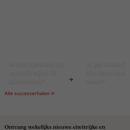
Scherp gesteld op
Ik gaf mezelf 
mezelf: bijna 19
één kans en st
kilo lichter*
weer!*
Alle succesverhalen
Ontvang wekelijks nieuwe eiwitrijke en