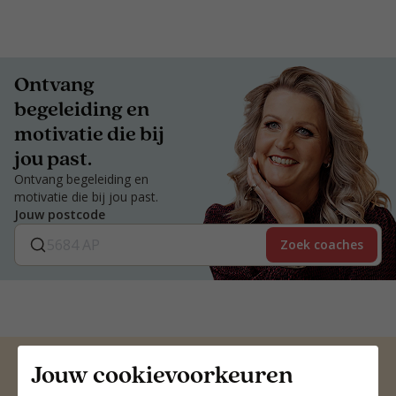
Ontvang
begeleiding en
motivatie die bij
jou past.
Ontvang begeleiding en
motivatie die bij jou past.
Jouw postcode
Zoek coaches
Jouw cookievoorkeuren