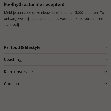
koolhydraatarme recepten!
Meld je aan voor onze nieuwsbrief, net als 15.000 anderen. Zo
ontvang wekelijks recepten en tips voor een koolhydraatarme
levensstijl.
PS. food & lifestyle
Wat is PS. food & lifestyle
Coaching
Power Plan
Vind een Coach
Klantenservice
Re-boost pakket
Succesverhalen
Koolhydraatarme recepten
Bestellen en bezorgen
Contact
Blog & Tips
Producten
Retouren
Starten als coach
Contact
PS. food & lifestyle app
Veilig betalen
088 066 40 00
Vacatures
Garantie
info@psfoodandlifestyle.com