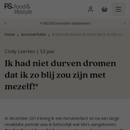
Naar
inhoud
gaan
‹
›
+108.000 tevreden deelnemers
Home
Succesverhalen
Ik had niet durven dromen dat ik zo blij zou zijn met mezelf!*
Cindy Leerkes | 53 jaar
Ik had niet durven dromen
dat ik zo blij zou zijn met
mezelf!*
In december 2014 kreeg ik een herseninfarct en na een lange
revalidatie periode was ik behoorlijk wat kilo’s aangekomen.