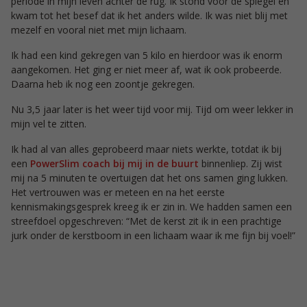
periode in mijn leven achter de rug. Ik stond voor de spiegel en
kwam tot het besef dat ik het anders wilde. Ik was niet blij met
mezelf en vooral niet met mijn lichaam.
Ik had een kind gekregen van 5 kilo en hierdoor was ik enorm
aangekomen. Het ging er niet meer af, wat ik ook probeerde.
Daarna heb ik nog een zoontje gekregen.
Nu 3,5 jaar later is het weer tijd voor mij. Tijd om weer lekker in
mijn vel te zitten.
Ik had al van alles geprobeerd maar niets werkte, totdat ik bij
een
PowerSlim coach bij mij in de buurt
binnenliep. Zij wist
mij na 5 minuten te overtuigen dat het ons samen ging lukken.
Het vertrouwen was er meteen en na het eerste
kennismakingsgesprek kreeg ik er zin in. We hadden samen een
streefdoel opgeschreven: “Met de kerst zit ik in een prachtige
jurk onder de kerstboom in een lichaam waar ik me fijn bij voel!”