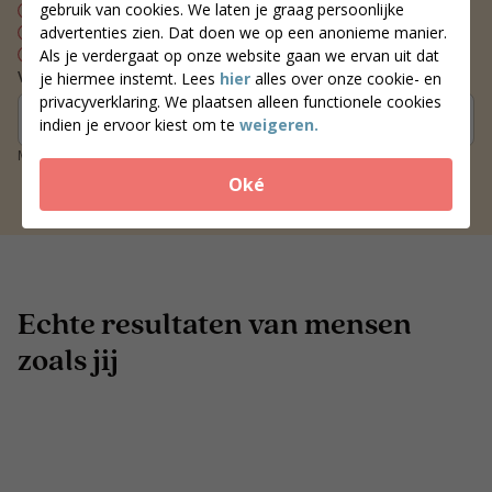
gebruik van cookies. We laten je graag persoonlijke
Persoonlijk voedingsplan
advertenties zien. Dat doen we op een anonieme manier.
Wekelijks contact met je coach
Blijvend resultaat
Als je verdergaat op onze website gaan we ervan uit dat
Vind een coach bij jou in de buurt
je hiermee instemt. Lees
hier
alles over onze cookie- en
privacyverklaring. We plaatsen alleen functionele cookies
Zoek coaches
indien je ervoor kiest om te
weigeren.
Meer dan 250 locaties door heel Nederland
Oké
Echte resultaten van mensen
zoals jij