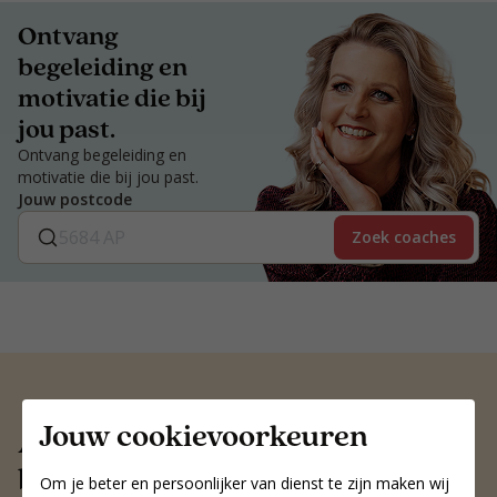
Ontvang
begeleiding en
motivatie die bij
jou past.
Ontvang begeleiding en
motivatie die bij jou past.
Jouw postcode
Zoek coaches
Jouw cookievoorkeuren
Altijd een voedingscoach
bij jou in de buurt
Om je beter en persoonlijker van dienst te zijn maken wij