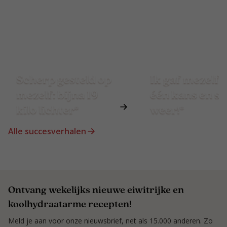
Scherp gesteld op
Ik gaf mezelf 
mezelf: bijna 19
één kans en st
kilo lichter*
weer!*
Alle succesverhalen
Ontvang wekelijks nieuwe eiwitrijke en
koolhydraatarme recepten!
Meld je aan voor onze nieuwsbrief, net als 15.000 anderen. Zo