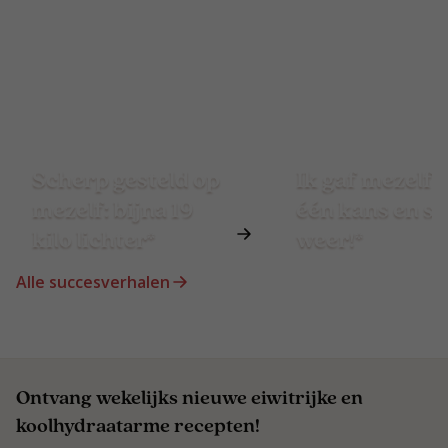
Scherp gesteld op
Ik gaf mezelf 
mezelf: bijna 19
één kans en st
kilo lichter*
weer!*
Alle succesverhalen
Ontvang wekelijks nieuwe eiwitrijke en
koolhydraatarme recepten!