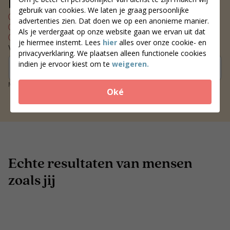
bij jou in de buurt
gebruik van cookies. We laten je graag persoonlijke
Persoonlijk voedingsplan
advertenties zien. Dat doen we op een anonieme manier.
Wekelijks contact met je coach
Als je verdergaat op onze website gaan we ervan uit dat
Blijvend resultaat
je hiermee instemt. Lees
hier
alles over onze cookie- en
Vind een coach bij jou in de buurt
privacyverklaring. We plaatsen alleen functionele cookies
indien je ervoor kiest om te
weigeren.
Zoek coaches
Meer dan 250 locaties door heel Nederland
Oké
Echte resultaten van mensen
zoals jij