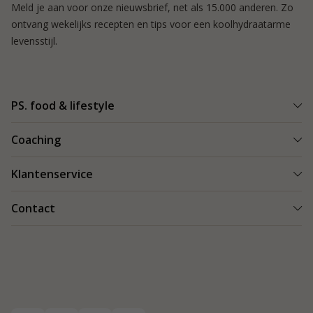
Meld je aan voor onze nieuwsbrief, net als 15.000 anderen. Zo
ontvang wekelijks recepten en tips voor een koolhydraatarme
levensstijl.
PS. food & lifestyle
Wat is PS. food & lifestyle
Coaching
Power Plan
Vind een Coach
Klantenservice
Re-boost pakket
Succesverhalen
Koolhydraatarme recepten
Bestellen en bezorgen
Contact
Blog & Tips
Producten
Retouren
Starten als coach
Contact
PS. food & lifestyle app
Veilig betalen
088 066 40 00
Vacatures
Garantie
info@psfoodandlifestyle.com
Over ons
Klachten
Veelgestelde vragen