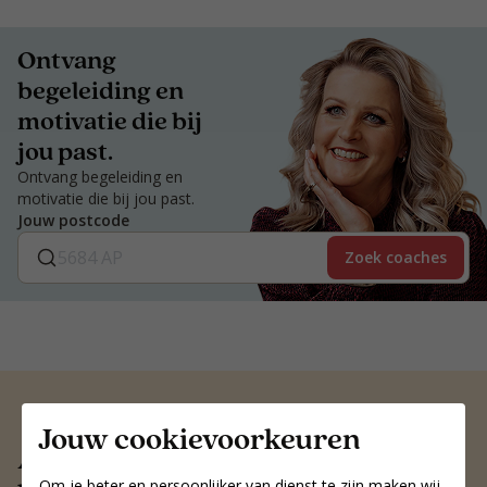
Ontvang
begeleiding en
motivatie die bij
jou past.
Ontvang begeleiding en
motivatie die bij jou past.
Jouw postcode
Zoek coaches
Jouw cookievoorkeuren
Altijd een voedingscoach
Om je beter en persoonlijker van dienst te zijn maken wij