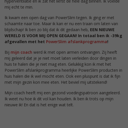
hyperventilatie en ik zat het liefst de hele dag binnen. Ik voelde
mij echt te min.
Ik kwam een open dag van PowerSlim tegen. Ik ging er met
schaamte naar toe. Maar ik kan er nu een traan om laten van
blijdschap! Ik ben zo blij dat ik dit gedaan heb,
EEN NIEUWE
WERELD IS VOOR MIJ OPEN GEGAAN! In totaal ben ik -39kg
afgevallen met het
PowerSlim afslankprogramma
!
Bij
mijn coach
werd ik met open armen ontvangen. Zij heeft
mij geleerd dat je je niet moet laten verleiden door dingen in
huis te halen die je niet mag eten. Gelukkig kon ik met het
PowerSlim afslankprogramma heerlijke PowerSlim producten in
huis halen die ik wel mocht eten. Ook een pluspunt is dat ik fijn
met mijn gezin kon mee eten. Het beviel mij uitstekend!
Mijn coach heeft mij een gezond voedingspatroon aangeleerd.
Ik weet nu hoe ik dit vol kan houden. Ik ben ik trots op mijn
nieuwe ik! En dat is het enige wat telt.