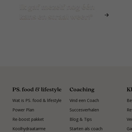
Ik gaf mezelf nog één
kans en straal weer!*
PS. food & lifestyle
Coaching
K
Wat is PS. food & lifestyle
Vind een Coach
Be
Power Plan
Succesverhalen
Re
Re-boost pakket
Blog & Tips
Ve
Koolhydraatarme
Starten als coach
Ga