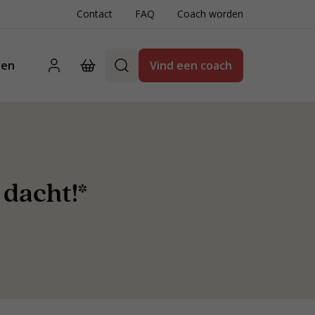
Contact
FAQ
Coach worden
ten
Vind een coach
 dacht!*