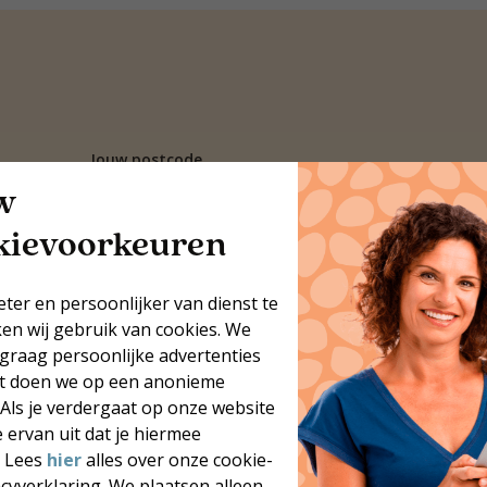
Jouw postcode
w
Zoek coaches
kievoorkeuren
Meer dan 250 locaties door heel Nederland
je coach
Blijvend resultaat
eter en persoonlijker van dienst te
ken wij gebruik van cookies. We
 graag persoonlijke advertenties
at doen we op een anonieme
 Als je verdergaat op onze website
 ervan uit dat je hiermee
. Lees
hier
alles over onze cookie-
acyverklaring. We plaatsen alleen