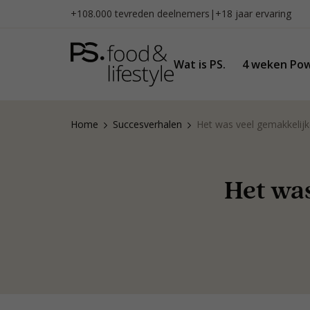
Naar
+108.000 tevreden deelnemers
|
+18 jaar ervaring
inhoud
gaan
Wat is PS.
4 weken Pow
Home
Succesverhalen
Het was veel gemakkelijk
Het was