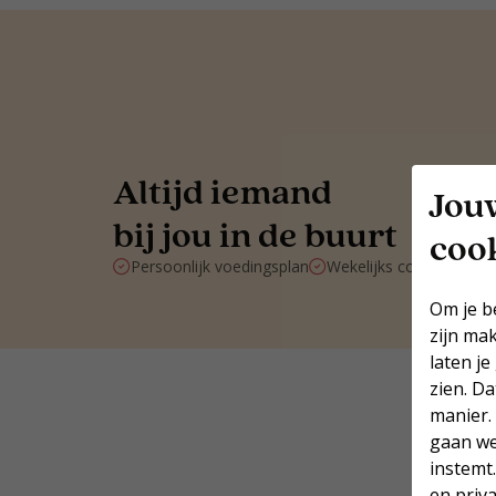
Altijd iemand
Jou
bij jou in de buurt
coo
Persoonlijk voedingsplan
Wekelijks contact met 
Om je b
zijn ma
laten je
zien. D
manier.
gaan we
instemt
en priv