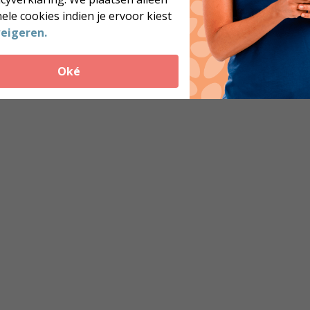
sen zoals jij
ele cookies indien je ervoor kiest
eigeren.
Oké