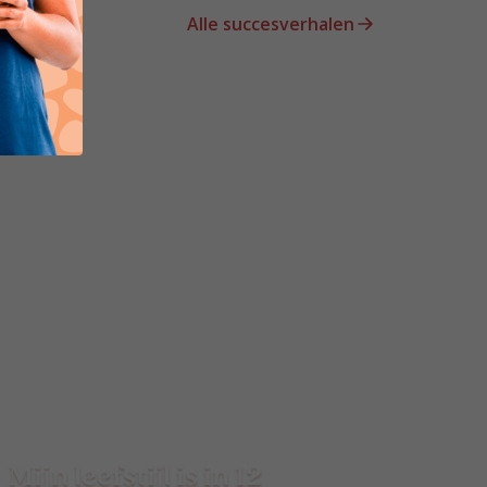
Alle succesverhalen
Mijn leefstijl is in 12