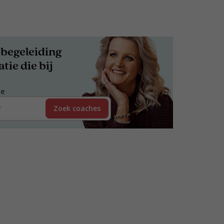
begeleiding
tie die bij
de
Zoek coaches