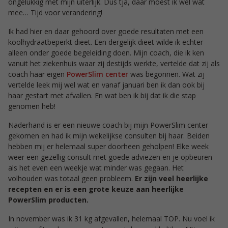
ongelukkig met mijn uiterlijk. Dus tja, daar moest ik wel wat
mee… Tijd voor verandering!
Ik had hier en daar gehoord over goede resultaten met een
koolhydraatbeperkt dieet. Een dergelijk dieet wilde ik echter
alleen onder goede begeleiding doen. Mijn coach, die ik ken
vanuit het ziekenhuis waar zij destijds werkte, vertelde dat zij als
coach haar eigen
PowerSlim center
was begonnen. Wat zij
vertelde leek mij wel wat en vanaf januari ben ik dan ook bij
haar gestart met afvallen. En wat ben ik bij dat ik die stap
genomen heb!
Naderhand is er een nieuwe coach bij mijn PowerSlim center
gekomen en had ik mijn wekelijkse consulten bij haar. Beiden
hebben mij er helemaal super doorheen geholpen! Elke week
weer een gezellig consult met goede adviezen en je opbeuren
als het even een weekje wat minder was gegaan. Het
volhouden was totaal geen probleem.
Er zijn veel heerlijke
recepten en er is een grote keuze aan heerlijke
PowerSlim producten.
In november was ik 31 kg afgevallen, helemaal TOP. Nu voel ik