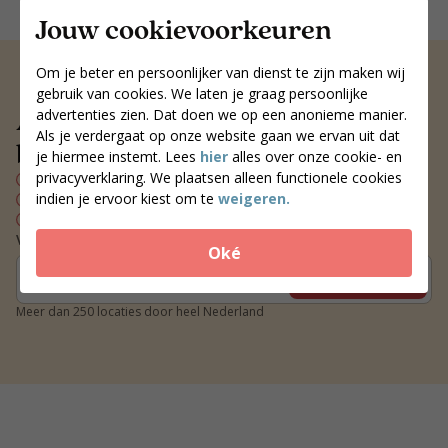
Jouw cookievoorkeuren
Om je beter en persoonlijker van dienst te zijn maken wij
gebruik van cookies. We laten je graag persoonlijke
Altijd een voedingscoach
advertenties zien. Dat doen we op een anonieme manier.
Als je verdergaat op onze website gaan we ervan uit dat
bij jou in de buurt
je hiermee instemt. Lees
hier
alles over onze cookie- en
privacyverklaring. We plaatsen alleen functionele cookies
Persoonlijk voedingsplan
indien je ervoor kiest om te
weigeren.
Wekelijks contact met je coach
Blijvend resultaat
Vind een coach bij jou in de buurt
Oké
Zoek coaches
Meer dan 250 locaties door heel Nederland