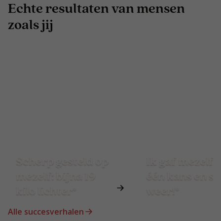
Echte resultaten van mensen
zoals jij
Scherp gesteld op
Ik gaf mezelf 
mezelf: bijna 19
één kans en st
kilo lichter*
weer!*
Alle succesverhalen