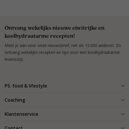
Ontvang wekelijks nieuwe eiwitrijke en
koolhydraatarme recepten!
Meld je aan voor onze nieuwsbrief, net als 15.000 anderen. Zo
ontvang wekelijks recepten en tips voor een koolhydraatarme
levensstijl.
PS. food & lifestyle
Wat is PS. food & lifestyle
Coaching
Power Plan
Vind een Coach
Klantenservice
Re-boost pakket
Succesverhalen
Koolhydraatarme recepten
Bestellen en bezorgen
Contact
Blog & Tips