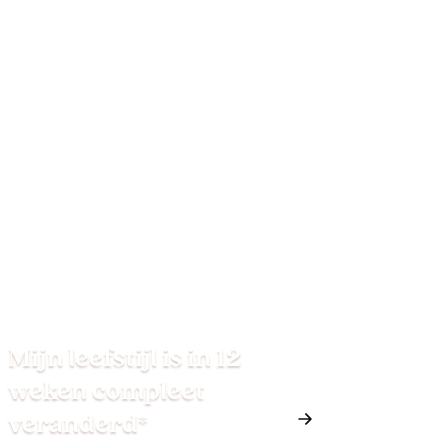
Mijn leefstijl is in 12
weken compleet
veranderd*