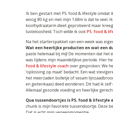
Ik ben gestart met PS. food & lifestyle omdat i
woog 80 kg en met mijn 1.68m is dat te veel. I
koolhydraatarm dieet geprobeerd maar kreeg 
lusteloosheid. Toch wilde ik ook
PS. food & lif
Na het starterspakket van een week was eigenli
Wat een heerlijke producten en wat een d
paste helemaal bij mij! De momenten dat het 
was tijdens mijn maandelijkse periode. Hier 
food & lifestyle coach
over gesproken. We he
‘oplossing op maat’ bedacht. Een wat steviger
het meerzaden bolletje of sesam lijnzaadbroo
en geitenkaas) deed wonderen. Dit had ik zelf
Allemaal gezonde voeding en heerlijke gerech
Qua tussendoortjes is PS. food & lifestyle 
chunk is mijn favoriete tussendoortje. Deze b
Dat is echt mijn verwenmomentje.