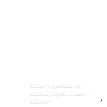
Scherp gesteld op
mezelf: bijna 19 kilo
lichter*