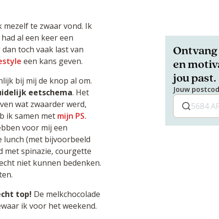
k mezelf te zwaar vond. Ik
k had al een keer een
Ontvang 
dan toch vaak last van
estyle
een kans geven.
en motiva
jou past.
jk bij mij de knop al om.
Jouw postco
uidelijk eetschema
. Het
even wat zwaarder werd,
heb ik samen met
mijn PS.
bben voor mij een
e lunch (met bijvoorbeeld
d met spinazie, courgette
 echt niet kunnen bedenken.
ten.
echt top!
De melkchocolade
ewaar ik voor het weekend.