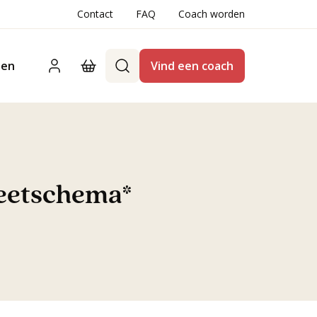
Contact
FAQ
Coach worden
ten
Vind een coach
 eetschema*