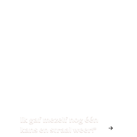
Ik gaf mezelf nog één
kans en straal weer!*