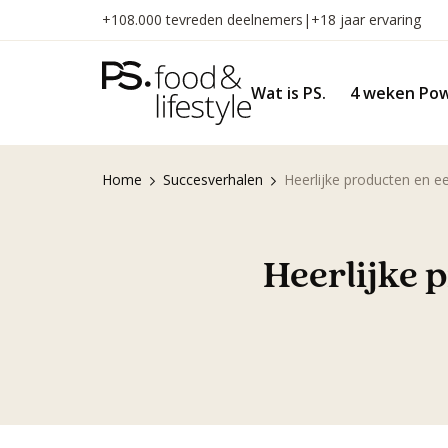
Naar
+108.000 tevreden deelnemers
|
+18 jaar ervaring
inhoud
gaan
Wat is PS.
4 weken Pow
Home
Succesverhalen
Heerlijke producten en e
Heerlijke 