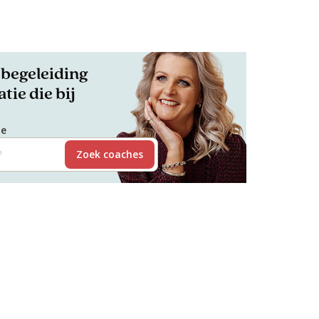
begeleiding
tie die bij
de
Zoek coaches