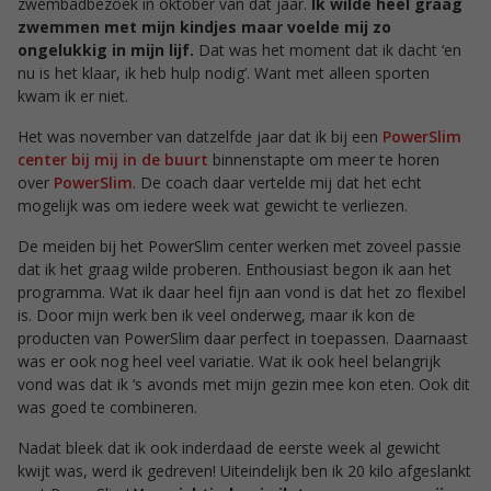
zwembadbezoek in oktober van dat jaar.
Ik wilde heel graag
zwemmen met mijn kindjes maar voelde mij zo
ongelukkig in mijn lijf.
Dat was het moment dat ik dacht ‘en
nu is het klaar, ik heb hulp nodig’. Want met alleen sporten
kwam ik er niet.
Het was november van datzelfde jaar dat ik bij een
PowerSlim
center bij mij in de buurt
binnenstapte om meer te horen
over
PowerSlim
. De coach daar vertelde mij dat het echt
mogelijk was om iedere week wat gewicht te verliezen.
De meiden bij het PowerSlim center werken met zoveel passie
dat ik het graag wilde proberen. Enthousiast begon ik aan het
programma. Wat ik daar heel fijn aan vond is dat het zo flexibel
is. Door mijn werk ben ik veel onderweg, maar ik kon de
producten van PowerSlim daar perfect in toepassen. Daarnaast
was er ook nog heel veel variatie. Wat ik ook heel belangrijk
vond was dat ik ‘s avonds met mijn gezin mee kon eten. Ook dit
was goed te combineren.
Nadat bleek dat ik ook inderdaad de eerste week al gewicht
kwijt was, werd ik gedreven! Uiteindelijk ben ik 20 kilo afgeslankt