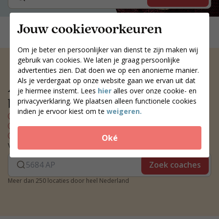
Jouw cookievoorkeuren
Om je beter en persoonlijker van dienst te zijn maken wij
gebruik van cookies. We laten je graag persoonlijke
advertenties zien. Dat doen we op een anonieme manier.
Als je verdergaat op onze website gaan we ervan uit dat
Altijd een voedingscoach
je hiermee instemt. Lees
hier
alles over onze cookie- en
bij jou in de buurt
privacyverklaring. We plaatsen alleen functionele cookies
indien je ervoor kiest om te
weigeren.
Persoonlijk voedingsplan
Wekelijks contact met je coach
Blijvend resultaat
Oké
Vind een coach bij jou in de buurt
Zoek coaches
Meer dan 250 locaties door heel Nederland