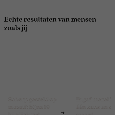
Echte resultaten van mensen
zoals jij
Scherp gesteld op
Ik gaf mezelf 
mezelf: bijna 19
één kans en st
kilo lichter*
weer!*