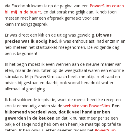
Via Facebook kwam ik op de pagina van een
PowerSlim coach
bij mij in de buurt
, en dat sprak me gelijk aan. Ik heb toen
meteen met haar een afspraak gemaakt voor een
kennismakingsgesprek.
Er was direct een klik en de uitleg was geweldig.
Dit was
precies wat ik nodig had.
Ik was enthousiast, had er zin in en
heb meteen het startpakket meegenomen. De volgende dag
ben ik begonnen!
In het begin moest ik even wennen aan de nieuwe manier van
eten, maar de resultaten op de weegschaal waren een enorme
stimulans. Mijn PowerSlim coach heeft me altijd met raad en
advies bij gestaan en daarbij ook vooral benadrukt wat er
allemaal al goed ging.
Ik had voldoende inspiratie, want de meest heerlijke recepten
kon ik eenvoudig vinden via de
website van PowerSlim
.
Een
bijkomend voordeel was, dat ik veel handiger ben
geworden in de keuken
en dat ik nu niet meer per se een
pakje of zakje nodig heb om een heerlijke maaltijd op tafel te
zetten. Ik heb onwijs lekker gegeten tijdens het
PowerSlim