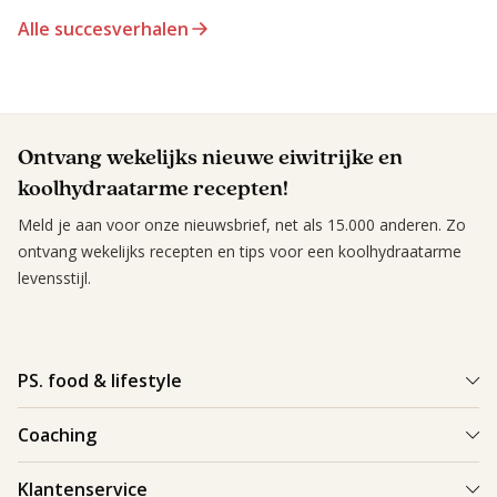
Alle succesverhalen
Ontvang wekelijks nieuwe eiwitrijke en
koolhydraatarme recepten!
Meld je aan voor onze nieuwsbrief, net als 15.000 anderen. Zo
ontvang wekelijks recepten en tips voor een koolhydraatarme
levensstijl.
PS. food & lifestyle
Wat is PS. food & lifestyle
Coaching
Power Plan
Vind een Coach
Klantenservice
Re-boost pakket