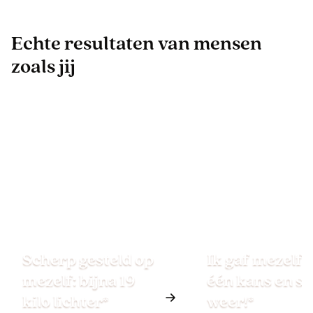
Echte resultaten van mensen
zoals jij
Scherp gesteld op
Ik gaf mezelf 
mezelf: bijna 19
één kans en st
kilo lichter*
weer!*