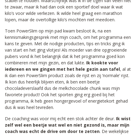
stabiel te houden. Waarschijnlijk was ik in de ogen van velen niet
te zwaar, maar ik had dan ook een sportief doel waar ik wat
kilo’s voor wilde verliezen. Ik wilde heel graag een marathon
lopen, maar de overtollige kilo’s mochten niet meedoen.
Toen PowerSlim op mijn pad kwam besloot ik, na een
kennismakingsgesprek met mijn coach, om het programma een
kans te geven. Met de nodige producten, tips en tricks ging ik
van start en het ging vlotjes! Als moeder van drie opgroeiende
pubers vond ik het belangrijk dat ik het programma goed kon
combineren met mijn gezin, en dat lukte.
Ik kookte voor
iedereen en we gingen met het hele gezin aan tafel
, al at
ik dan een PowerSlim product zoals de rijst en zij ‘normale’ rijst.
Ik kon dus heerlijk blijven eten, ik ben een beetje
chocoladeverslaafd dus de melkchocolade chunk was mijn
favoriete product! Ook het sporten ging erg goed bij het
programma, ik heb geen hongergevoel of energietekort gehad
dus ik was heel tevreden.
De coaching was voor mij echt een stok achter de deur.
Ik wist
zelf wel een beetje wat wel en niet gezond is, maar mijn
coach was echt de drive om door te zetten
. De wekelijkse