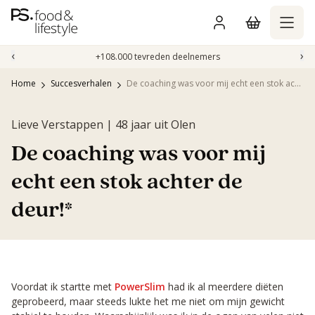
Naar
inhoud
gaan
‹
›
+108.000 tevreden deelnemers
Home
Succesverhalen
De coaching was voor mij echt een stok achter de deur!*
Lieve Verstappen | 48 jaar uit Olen
De coaching was voor mij
echt een stok achter de
deur!*
Voordat ik startte met
PowerSlim
had ik al meerdere diëten
geprobeerd, maar steeds lukte het me niet om mijn gewicht